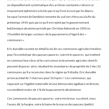
un dépouillement systématique des archives existantes retrace ce
mouvement éphémère à la fois parce qu'il est écrasé par les blancs
lorsque l'armée de Denikine remonte du sud vers Moscou à la fin du
printemps 1919, puis parce qu'il est rejeté par le gouvernement
bolchevique ukrainien présidé par Christian Rakovski en 1920 vu
1'hostilité de larges secteurs de la paysannerie à l'égard des «
communes ».
Eric Aunoble raconte en détail la vie de ces communes agricoles fondées
pour l'essentiel par des paysans pauvres, voire très pauvres, qui mettent
en commun leurs bras et les rarissimes instruments agricoles dont ils
peuvent disposer: ainsi, étudiant les inventaires de propriété de 5 des 32
communes qu'il a recensées dans la région qu'il étudie, Eric Aunoble
arrive au total de 7 charrues pour 52 foyers ! Ces communes, qui
reposent sur l'égalité matérielle et une démocratie égalitaire et directe,
rassemblent moins de 1 % de la paysannerie ukrainienne.
Ces communes de paysans pauvres, voire miséreux, suscitent, nous
l'avons dit, la hargne, voire la haine de la masse des paysans (petits)