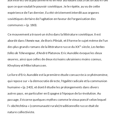
aux intérêts de la paysannerie et en leur attribuant tout à fait un autre rôle
que ce que voulait le pouvoir soviétique. Je le répète, au vu de cette
expérience de l'an dernier, il a été strictement interdit aux organes
soviétiques de faire de l'agitation en faveur de l'organisation des
communes » (p. 180).
Ce mouvement a trouvé un écho dans la littérature soviétique. II est
abordé dans
l'Année nue
, de Boris Pilniak, et il forme le sujet même de l'un
des plus grands romans de la littérature russe du XX° siècle,
Les herbes
folles de Tchevengour
, d'André Platonov. Eric Aunoble évoque les deux
œuvres, ainsi que celles de deux écrivains ukrainiens moins connus,
Khvylovy et Mike Iohanssen.
Le livre d'Eric Aunoble est la première étude consacrée à ce phénomène,
qui repose sur « la démocratie directe, l'égalité radicale et la communion
humaine » (p. 243), et dont il étudie les prolongements dans divers
autres pays, en particulier en Espagne à l'époque de la révolution. Au
passage, il écorne quelques mythes comme le vieux poncif selon lequel
l’« obchtchtina » (communauté rurale) traditionnelle russe était de
nature collectiviste.