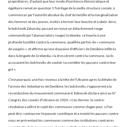
propriétaires, d'autant que leur mode d'existence démocratique et
égalitaire remet en question 1 'héritage de la vieille structure sociale, à
commencer par l'autorité absolue du chef de famille et la marginalisation
des femmes et des jeunes, invités à fermer leur bouche et à obéir. Ainsi,
le bolchevik Zatonsky, passant en revue un détachement rouge
commandé par l'ataman (alors rouge) Grebenka, se heurte à une
profonde hostilité contre la commune, qualifiée parfois de « commune
de youpins », et affirme qu'une douzaine d'officiers de Denikine infiltrés
dans la brigade de Grebenka « la dressèrent contre la commune, où ils
accusaient les bolcheviks de vouloir rassembler les paysans contre leur
gré ».
C'est pourquoi, une fois revenus à la tête de l'Ukraine après la défaite de
l'armée des Volontaires de Denikine, les bolcheviks s'opposèrent à la
reconduction du mouvement communard. Rakovski déclare ainsi au IV'
Congrès des soviets d'Ukraine en 1920: « L'an dernier, la contre-
révolution a utilisé le sujet des communes comme slogan pour, si l'on
peut dire, contourner le pouvoir soviétique et a monté les paysans contre
nous en présentant les communes comme des institutions contraires