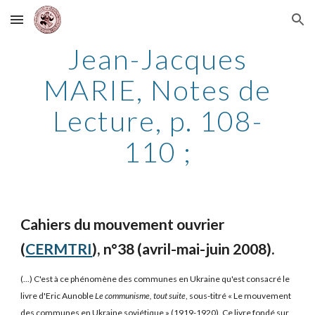
Skip to main content
Skip to navigation
Jean-Jacques
MARIE, Notes de
Lecture, p. 108-
110 ;
Cahiers du mouvement ouvrier
(
CERMTRI
), n°38 (avril-mai-juin 2008).
(...) C'est à ce phénomène des communes en Ukraine qu'est consacré le
livre d'Eric Aunoble
Le communisme, tout suite
, sous-titré « Le mouvement
des communes en Ukraine soviétique » (1919-1920). Ce livre fondé sur