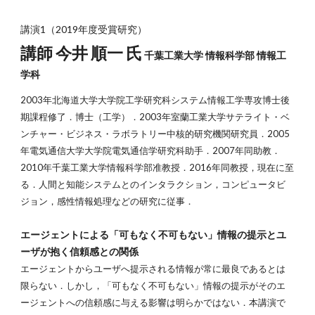
講演1（2019年度受賞研究）
講師 今井 順一 氏
 千葉工業大学 情報科学部 情報工
学科
2003年北海道大学大学院工学研究科システム情報工学専攻博士後
期課程修了．博士（工学）．2003年室蘭工業大学サテライト・ベ
ンチャー・ビジネス・ラボラトリー中核的研究機関研究員．2005
年電気通信大学大学院電気通信学研究科助手．2007年同助教．
2010年千葉工業大学情報科学部准教授．2016年同教授，現在に至
る．人間と知能システムとのインタラクション，コンピュータビ
ジョン，感性情報処理などの研究に従事．
エージェントによる「可もなく不可もない」情報の提⽰とユ
ーザが抱く信頼感との関係
エージェントからユーザへ提示される情報が常に最良であるとは
限らない．しかし，「可もなく不可もない」情報の提示がそのエ
ージェントへの信頼感に与える影響は明らかではない．本講演で