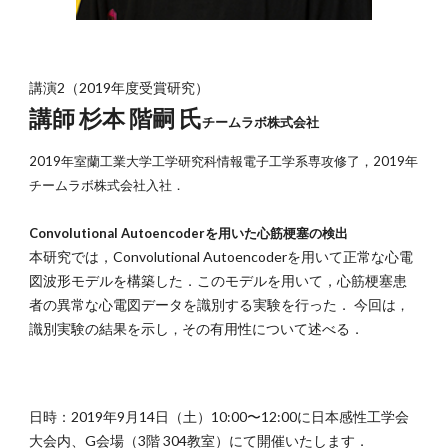
講演2（2019年度受賞研究）
講師 杉本 階嗣 氏
チームラボ株式会社
2019年室蘭工業大学工学研究科情報電子工学系専攻修了，2019年
チームラボ株式会社入社．
Convolutional Autoencoderを用いた心筋梗塞の検出
本研究では，Convolutional Autoencoderを用いて正常な心電
図波形モデルを構築した．このモデルを用いて，心筋梗塞患
者の異常な心電図データを識別する実験を行った． 今回は
，
識別実験の結果を示し
その有用性について述べる．
，
日時：2019年9月14日（土）10:00〜12:00に日本感性工学会
大会内、G会場（3階 304教室）にて開催いたします．