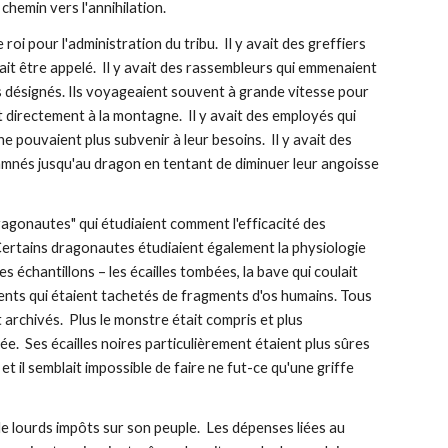
chemin vers l'annihilation.
i pour l'administration du tribu.  Il y avait des greffiers 
t être appelé.  Il y avait des rassembleurs qui emmenaient 
s désignés. Ils voyageaient souvent à grande vitesse pour 
 directement à la montagne.  Il y avait des employés qui 
e pouvaient plus subvenir à leur besoins.  Il y avait des 
mnés jusqu'au dragon en tentant de diminuer leur angoisse 
dragonautes" qui étudiaient comment l'efficacité des 
Certains dragonautes étudiaient également la physiologie 
 échantillons – les écailles tombées, la bave qui coulait 
nts qui étaient tachetés de fragments d'os humains. Tous 
rchivés.  Plus le monstre était compris et plus 
mée.  Ses écailles noires particulièrement étaient plus sûres 
 il semblait impossible de faire ne fut-ce qu'une griffe 
de lourds impôts sur son peuple.  Les dépenses liées au 