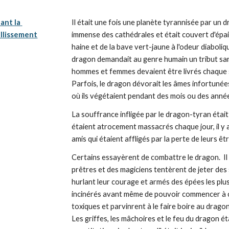
nt la 
Il était une fois une planète tyrannisée par un d
illissement
immense des cathédrales et était couvert d'épais
haine et de la bave vert-jaune à l'odeur diaboliq
dragon demandait au genre humain un tribut sangl
hommes et femmes devaient être livrés chaque soir
Parfois, le dragon dévorait les âmes infortunées 
où ils végétaient pendant des mois ou des anné
La souffrance infligée par le dragon-tyran était in
étaient atrocement massacrés chaque jour, il y av
amis qui étaient affligés par la perte de leurs êt
Certains essayèrent de combattre le dragon.  Il ét
prêtres et des magiciens tentèrent de jeter des 
hurlant leur courage et armés des épées les plus 
incinérés avant même de pouvoir commencer à c
toxiques et parvinrent à le faire boire au dragon 
Les griffes, les mâchoires et le feu du dragon éta