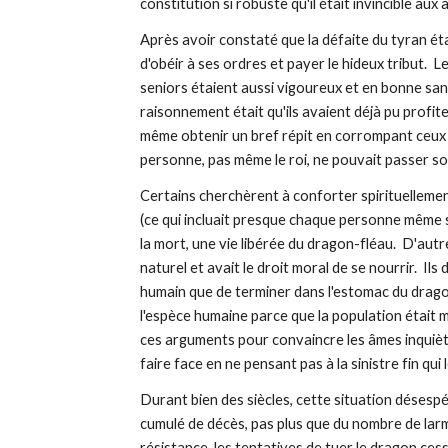
constitution si robuste qu'il était invincible aux
Après avoir constaté que la défaite du tyran étai
d'obéir à ses ordres et payer le hideux tribut.  L
seniors étaient aussi vigoureux et en bonne santé 
raisonnement était qu'ils avaient déjà pu profite
même obtenir un bref répit en corrompant ceux qu
personne, pas même le roi, ne pouvait passer so
Certains cherchèrent à conforter spirituellemen
(ce qui incluait presque chaque personne même si
la mort, une vie libérée du dragon-fléau.  D'autr
naturel et avait le droit moral de se nourrir.  Ils
humain que de terminer dans l'estomac du dragon.
l'espèce humaine parce que la population était ma
ces arguments pour convaincre les âmes inquiète
faire face en ne pensant pas à la sinistre fin qui 
Durant bien des siècles, cette situation désespé
cumulé de décès, pas plus que du nombre de larmes
résistance, les tentatives de tuer le dragon ces