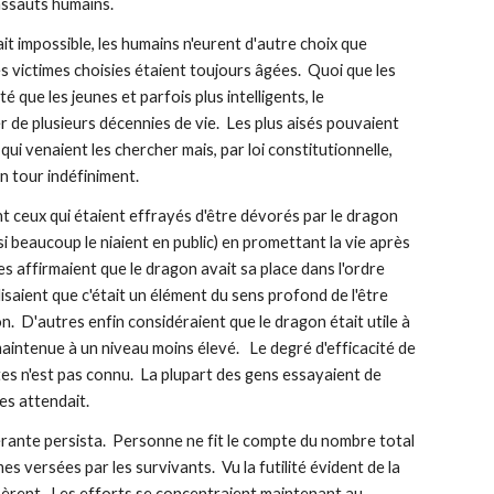
 assauts humains.
t impossible, les humains n'eurent d'autre choix que 
es victimes choisies étaient toujours âgées.  Quoi que les 
que les jeunes et parfois plus intelligents, le 
r de plusieurs décennies de vie.  Les plus aisés pouvaient 
i venaient les chercher mais, par loi constitutionnelle, 
n tour indéfiniment.
t ceux qui étaient effrayés d'être dévorés par le dragon 
 beaucoup le niaient en public) en promettant la vie après 
es affirmaient que le dragon avait sa place dans l'ordre 
 disaient que c'était un élément du sens profond de l'être 
  D'autres enfin considéraient que le dragon était utile à 
intenue à un niveau moins élevé.   Le degré d'efficacité de 
s n'est pas connu.  La plupart des gens essayaient de 
les attendait.
rante persista.  Personne ne fit le compte du nombre total 
 versées par les survivants.  Vu la futilité évident de la 
sèrent.  Les efforts se concentraient maintenant au 