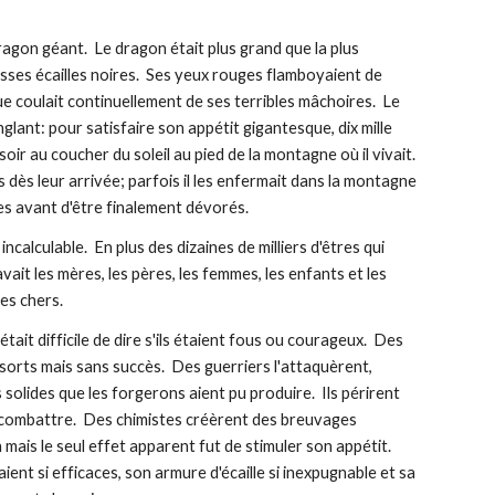
ragon géant.  Le dragon était plus grand que la plus 
ses écailles noires.  Ses yeux rouges flamboyaient de 
ue coulait continuellement de ses terribles mâchoires.  Le 
ant: pour satisfaire son appétit gigantesque, dix mille 
 au coucher du soleil au pied de la montagne où il vivait.  
dès leur arrivée; parfois il les enfermait dans la montagne 
es avant d'être finalement dévorés.
calculable.  En plus des dizaines de milliers d'êtres qui 
ait les mères, les pères, les femmes, les enfants et les 
res chers.
ait difficile de dire s'ils étaient fous ou courageux.  Des 
sorts mais sans succès.  Des guerriers l'attaquèrent, 
solides que les forgerons aient pu produire.  Ils périrent 
ombattre.  Des chimistes créèrent des breuvages 
mais le seul effet apparent fut de stimuler son appétit.  
ient si efficaces, son armure d'écaille si inexpugnable et sa 