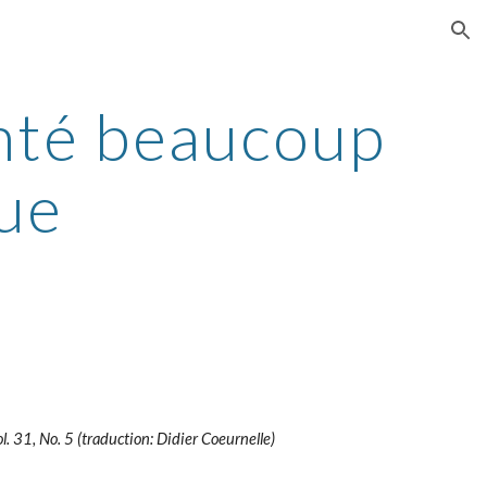
ion
nté beaucoup 
gue
l. 31, No. 5 (traduction: Didier Coeurnelle)