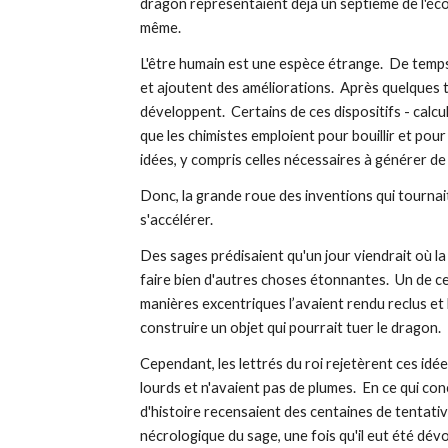
dragon représentaient déjà un septième de l'éco
même.
L'être humain est une espèce étrange.  De temps 
et ajoutent des améliorations.  Après quelques t
développent.  Certains de ces dispositifs - calcu
que les chimistes emploient pour bouillir et pour d
idées, y compris celles nécessaires à générer de
Donc, la grande roue des inventions qui tourna
s'accélérer.
Des sages prédisaient qu'un jour viendrait où la
faire bien d'autres choses étonnantes.  Un de ce
manières excentriques l’avaient rendu reclus et ban
construire un objet qui pourrait tuer le dragon.
Cependant, les lettrés du roi rejetèrent ces idée
lourds et n'avaient pas de plumes.  En ce qui conc
d'histoire recensaient des centaines de tentatives
nécrologique du sage, une fois qu'il eut été dé