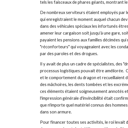
tels les faisceaux de phares géants, montrant le 
De nombreux serviteurs étaient employés par le ro
qui enregistraient le moment auquel chacun devai
dans des véhicules spéciaux les infortunés être
amener leur cargaison soit jusqu'à une gare, soit
payaient les pensions aux familles décimées qui n
"réconforteurs" qui voyageaient avec les conda
par des paroles et des drogues.
Il y avait de plus un cadre de spécialistes, des "
processus logistiques pouvait être améliorée.  
et le comportement du dragon et recueillaient des
des mâchoires, les dents tombées et les excréme
ces éléments étaient soigneusement annotés et a
l'impression générale d'invincibilité était confir
que n'importe quel matériel connus des hommes et
dans son armure.
Pour financer toutes ses activités, le roi levait 