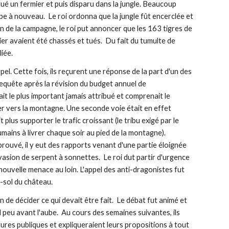
ué un fermier et puis disparu dans la jungle. Beaucoup 
ppe à nouveau.  Le roi ordonna que la jungle fût encerclée et 
in de la campagne, le roi put annoncer que les 163 tigres de 
er avaient été chassés et tués.  Du fait du tumulte de 
liée.
l. Cette fois, ils reçurent une réponse de la part d'un des 
requête après la révision du budget annuel de 
it le plus important jamais attribué et comprenait le 
r vers la montagne. Une seconde voie était en effet 
lus supporter le trafic croissant (le tribu exigé par le 
ins à livrer chaque soir au pied de la montagne).  
ouvé, il y eut des rapports venant d'une partie éloignée 
vasion de serpent à sonnettes.  Le roi dut partir d'urgence 
ouvelle menace au loin. L'appel des anti-dragonistes fut 
-sol du château.
de décider ce qui devait être fait.  Le débat fut animé et 
d peu avant l'aube.  Au cours des semaines suivantes, ils 
res publiques et expliqueraient leurs propositions à tout 