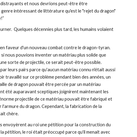
 distrayants et nous devrions peut-être être 
enre intéressant de littérature qu'est le "rejet du dragon" 
e!”
rner.  Quelques décennies plus tard, les humains volaient 
 faveur d'un nouveau combat contre le dragon-tyran.  
is si nous pouvions inventer un matériau plus solide que 
e sorte de projectile, ce serait peut-être possible.  
par leurs pairs parce qu'aucun matériau connu n'était aussi 
oir travaillé sur ce problème pendant bien des années, un 
ille de dragon pouvait être percée par un matériau 
t été auparavant sceptiques joignirent maintenant les 
énorme projectile de ce matériau pouvait être fabriqué et 
l'armure du dragon. Cependant, la fabrication de la 
ait chère.
 envoyèrent au roi une pétition pour la construction du 
a pétition, le roi était préoccupé parce qu'il menait avec 