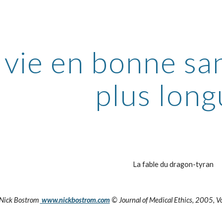
ip to main content
Skip to navigat
vie en bonne sa
plus lon
La fable du dragon-tyran
Nick Bostrom 
 www.nickbostrom.com
 © Journal of Medical Ethics, 2005, Vo