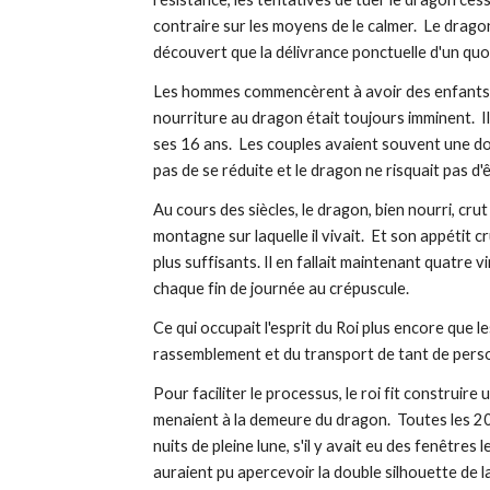
contraire sur les moyens de le calmer.  Le dragon 
découvert que la délivrance ponctuelle d'un quot
Les hommes commencèrent à avoir des enfants pl
nourriture au dragon était toujours imminent.  I
ses 16 ans.  Les couples avaient souvent une do
pas de se réduite et le dragon ne risquait pas d'
Au cours des siècles, le dragon, bien nourri, crut
montagne sur laquelle il vivait.  Et son appétit c
plus suffisants. Il en fallait maintenant quatre v
chaque fin de journée au crépuscule.
Ce qui occupait l'esprit du Roi plus encore que le
rassemblement et du transport de tant de person
Pour faciliter le processus, le roi fit construire 
menaient à la demeure du dragon.  Toutes les 20 mi
nuits de pleine lune, s'il y avait eu des fenêtre
auraient pu apercevoir la double silhouette de 