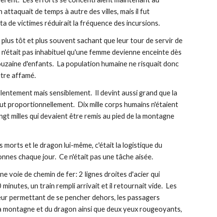
attaquait de temps à autre des villes, mais il fut 
a de victimes réduirait la fréquence des incursions.
us tôt et plus souvent sachant que leur tour de servir de 
l n'était pas inhabituel qu'une femme devienne enceinte dès 
uzaine d'enfants.  La population humaine ne risquait donc 
être affamé.
 lentement mais sensiblement.  Il devint aussi grand que la 
rut proportionnellement.  Dix mille corps humains n'étaient 
ingt milles qui devaient être remis au pied de la montagne 
s morts et le dragon lui-même, c'était la logistique du 
nes chaque jour.  Ce n'était pas une tâche aisée.
une voie de chemin de fer: 2 lignes droites d'acier qui 
nutes, un train rempli arrivait et il retournait vide.  Les 
s leur permettant de se pencher dehors, les passagers 
la montagne et du dragon ainsi que deux yeux rougeoyants, 