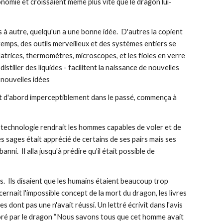
nomie et croissaient même plus vite que le dragon lui-
à autre, quelqu'un a une bonne idée.  D'autres la copient 
emps, des outils merveilleux et des systèmes entiers se 
latrices, thermomètres, microscopes, et les fioles en verre 
istiller des liquides - facilitent la naissance de nouvelles 
 nouvelles idées
it d'abord imperceptiblement dans le passé, commença à 
 technologie rendrait les hommes capables de voler et de 
s sages était apprécié de certains de ses pairs mais ses 
ni.  Il alla jusqu'à prédire qu'il était possible de 
s.  Ils disaient que les humains étaient beaucoup trop 
ernait l'impossible concept de la mort du dragon, les livres 
 dont pas une n'avait réussi. Un lettré écrivit dans l'avis 
voré par le dragon “Nous savons tous que cet homme avait 