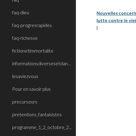
faq-dieu
Nouvelles concerna
lutte contre le vie
faq-progresrapides
(
faq-richesse
fictionetimmortalite
informationsdiversesetdanstoutesleslangu
lesaviezvous
Pour en savoir plus
precurseurs
pretentions_fantaisistes
programme_1_2_octobre_2008