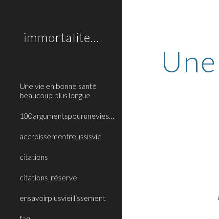
Sk
immortalitebiologique
Une 
Une vie en bonne santé
beaucoup plus longue
100argumentspouruneviesanslimite
accroissementreussisvie
citations
citations_réserve
ensavoirplusvieillissement
faq