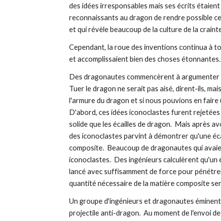
des idées irresponsables mais ses écrits étaient
reconnaissants au dragon de rendre possible ce g
et qui révèle beaucoup de la culture de la craint
Cependant, la roue des inventions continua à tou
et accomplissaient bien des choses étonnantes.
Des dragonautes commencèrent à argumenter en
Tuer le dragon ne serait pas aisé, dirent-ils, ma
l'armure du dragon et si nous pouvions en faire un
D'abord, ces idées iconoclastes furent rejetées 
solide que les écailles de dragon.  Mais après av
des iconoclastes parvint à démontrer qu'une éca
composite.  Beaucoup de dragonautes qui avaien
iconoclastes.  Des ingénieurs calculèrent qu'un 
lancé avec suffisamment de force pour pénétrer 
quantité nécessaire de la matière composite ser
Un groupe d'ingénieurs et dragonautes éminents
projectile anti-dragon.  Au moment de l'envoi de l