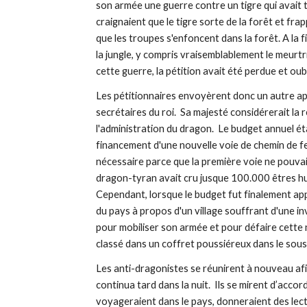
son armée une guerre contre un tigre qui avait t
craignaient que le tigre sorte de la forêt et fra
que les troupes s'enfoncent dans la forêt. A la f
la jungle, y compris vraisemblablement le meurtri
cette guerre, la pétition avait été perdue et oub
Les pétitionnaires envoyèrent donc un autre appe
secrétaires du roi.  Sa majesté considérerait la 
l'administration du dragon.  Le budget annuel éta
financement d'une nouvelle voie de chemin de fe
nécessaire parce que la première voie ne pouvait p
dragon-tyran avait cru jusque 100.000 êtres huma
Cependant, lorsque le budget fut finalement appr
du pays à propos d'un village souffrant d'une in
pour mobiliser son armée et pour défaire cette n
classé dans un coffret poussiéreux dans le sous
Les anti-dragonistes se réunirent à nouveau afin 
continua tard dans la nuit.  Ils se mirent d’accor
voyageraient dans le pays, donneraient des lectu