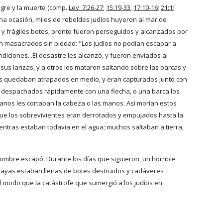
ngre y la muerte (comp.
Lev. 7:26-27
;
15:19-33
;
17:10-16
;
21:1
;
 una ocasión, miles de rebeldes judíos huyeron al mar de 
y frágiles botes, pronto fueron perseguidos y alcanzados por 
n masacrados sin piedad: "Los judíos no podían escapar a 
diciones...El desastre les alcanzó, y fueron enviados al 
sus lanzas, y a otros los mataron saltando sobre las barcas y 
os quedaban atrapados en medio, y eran capturados junto con 
an despachados rápidamente con una flecha, o una barca los 
anos les cortaban la cabeza o las manos. Así morían estos 
ue los sobrevivientes eran derrotados y empujados hasta la 
entras estaban todavía en el agua; muchos saltaban a tierra, 
mbre escapó. Durante los días que siguieron, un horrible 
playas estaban llenas de botes destruidos y cadáveres 
l modo que la catástrofe que sumergió a los judíos en 