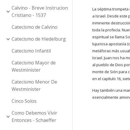
Calvino - Breve Instrucion
La séptima trompeta 
Cristiano - 1537
a Israel. Desde este
inminente destrucción
Catecismo de Calvino
toda la profecía. Nu
espiritual se llama S
Catecismo de Hiedelburg
lujuriosa apostasía (
Catecismo Infantil
metáforas más usuale
Israel. Juan nos ha m
Catecismo Mayor de
al pueblo de Dios por
Westminister
monte de Sión para cel
en el capítulo 16, si
Catecismo Menor De
Westminister
Hay también una marca
esencialmente amonest
Cinco Solos
Como Debemos Vivir
Entonces - Schaeffer