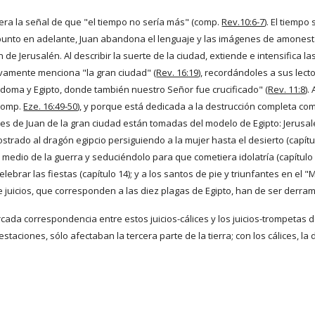
era la señal de que "el tiempo no sería más" (comp.
Rev.10:6-7
). El tiemp
 punto en adelante, Juan abandona el lenguaje y las imágenes de amonesta
 de Jerusalén. Al describir la suerte de la ciudad, extiende e intensifica
evamente menciona "la gran ciudad" (
Rev. 16:19
), recordándoles a sus lect
odoma y Egipto, donde también nuestro Señor fue crucificado" (
Rev. 11:8
).
comp.
Eze. 16:49-50
), y porque está dedicada a la destrucción completa com
s de Juan de la gran ciudad están tomadas del modelo de Egipto: Jerusalé
ostrado al dragón egipcio persiguiendo a la mujer hasta el desierto (capítu
 medio de la guerra y seduciéndolo para que cometiera idolatría (capítulo 13
ebrar las fiestas (capítulo 14); y a los santos de pie y triunfantes en el "
ete juicios, que corresponden a las diez plagas de Egipto, han de ser derr
da correspondencia entre estos juicios-cálices y los juicios-trompetas de 
aciones, sólo afectaban la tercera parte de la tierra; con los cálices, la d