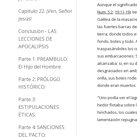
Aunque el significado
Capitulo 22. ¡Ven, Señor
Num. 5:2
;
19:11-19
), 
Jesús!
Galilea de la masacr
las fuertes barcas d
Conclusión - LAS
tierra, donde todos e
LECCIONES DE
fondo, botes y todo. 
APOCALIPSIS
traspasándoles los c
sus embarcaciones. S
Parte 1: PREAMBULO:
alcanzaba; si, en su
El Hijo del Hombre
desgraciados en ambo
orilla, sus botes rod
Parte 2: PRÓLOGO
donde eran muertos 
HISTÓRICO:
"Uno podía ver el la
Parte 3:
hedor flotaba sobre 
ESTIPULACIONES
hinchados, los cuales
ÉTICAS:
lamentación repugnab
Parte 4: SANCIONES
DEL PACTO: