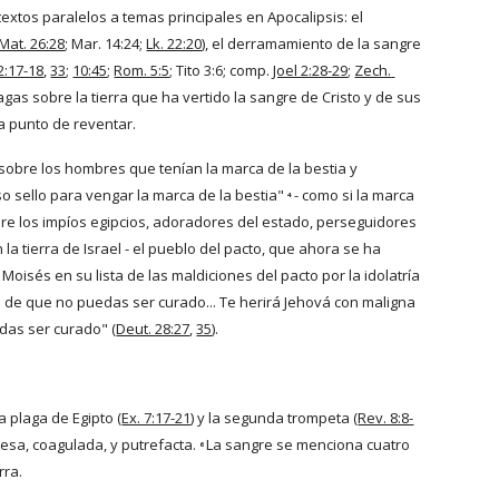
xtos paralelos a temas principales en Apocalipsis: el 
Mat. 26:28
; Mar. 14:24;
Lk. 22:20
), el derramamiento de la sangre 
2:17-18
,
33
;
10:45
;
Rom. 5:5
; Tito 3:6; comp.
Joel 2:28-29
;
Zech. 
as sobre la tierra que ha vertido la sangre de Cristo y de sus 
 a punto de reventar.
 sobre los hombres que tenían la marca de la bestia y 
 sello para vengar la marca de la bestia" 
 - como si la marca 
4
re los impíos egipcios, adoradores del estado, perseguidores 
a tierra de Israel - el pueblo del pacto, que ahora se ha 
isés en su lista de las maldiciones del pacto por la idolatría 
n de que no puedas ser curado... Te herirá Jehová con maligna 
edas ser curado" (
Deut. 28:27
,
35
).
 plaga de Egipto (
Ex. 7:17-21
) y la segunda trompeta (
Rev. 8:8-
esa, coagulada, y putrefacta. 
La sangre se menciona cuatro 
6
rra.