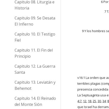
Capitulo 08. Liturgia e
6 Por
Historia
7 T
Capitulo 09. Se Desata
El Infierno
9 Y los hombres se
Capitulo 10. El Testigo
Fiel
Capitulo 11. El Fin del
Principio
Capitulo 12. La Guerra
Santa
v16:1 La orden que a
Capitulo 13. Leviatán y
terribles plagas (com
Behemot
presencia concedida 
La Septuaginta usa e
Capitulo 14. El Reinado
4:7
,
12
,
18
,
25
,
30
,
34
;
8
del Monte Sión
que Israel ha derrama