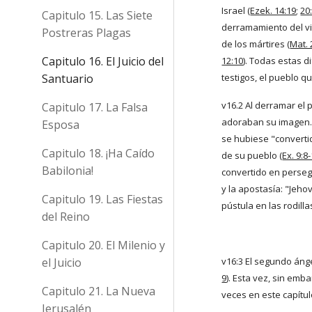
Israel (
Ezek. 14:19
;
20
Capitulo 15. Las Siete
derramamiento del vi
Postreras Plagas
de los mártires (
Mat. 
Capitulo 16. El Juicio del
12:10
). Todas estas d
Santuario
testigos, el pueblo q
v16.2 Al derramar el 
Capitulo 17. La Falsa
adoraban su imagen. 
Esposa
se hubiese "convertid
Capitulo 18. ¡Ha Caído
de su pueblo (
Ex. 9:8
Babilonia!
convertido en persegu
y la apostasía: "Jeho
Capitulo 19. Las Fiestas
pústula en las rodilla
del Reino
Capitulo 20. El Milenio y
el Juicio
v16:3 El segundo ánge
9
). Esta vez, sin emb
Capitulo 21. La Nueva
veces en este capítul
Jerusalén