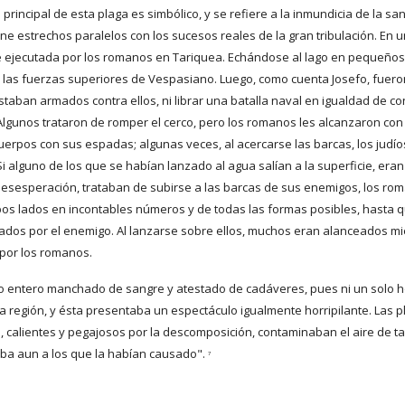
 principal de esta plaga es simbólico, y se refiere a la inmundicia de la sa
tiene estrechos paralelos con los sucesos reales de la gran tribulación. En
e ejecutada por los romanos en Tariquea. Echándose al lago en pequeños 
e las fuerzas superiores de Vespasiano. Luego, como cuenta Josefo, fuero
staban armados contra ellos, ni librar una batalla naval en igualdad de con
Algunos trataron de romper el cerco, pero los romanos les alcanzaron con 
uerpos con sus espadas; algunas veces, al acercarse las barcas, los judí
i alguno de los que se habían lanzado al agua salían a la superficie, er
 desesperación, trataban de subirse a las barcas de sus enemigos, los rom
s lados en incontables números y de todas las formas posibles, hasta q
eados por el enemigo. Al lanzarse sobre ellos, muchos eran alanceados mi
por los romanos.
go entero manchado de sangre y atestado de cadáveres, pues ni un solo ho
la región, y ésta presentaba un espectáculo igualmente horripilante. Las 
, calientes y pegajosos por la descomposición, contaminaban el aire de ta
a aun a los que la habían causado". 
7