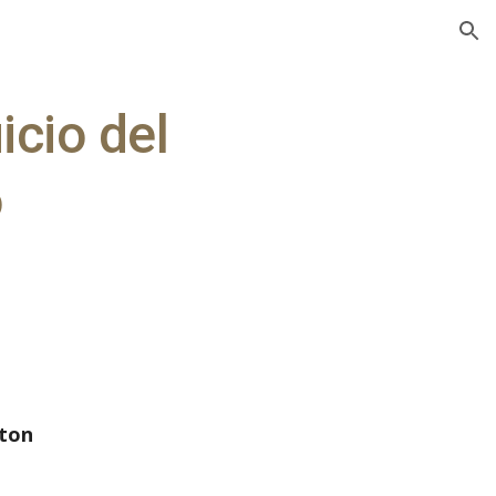
ion
cio del 
o
lton