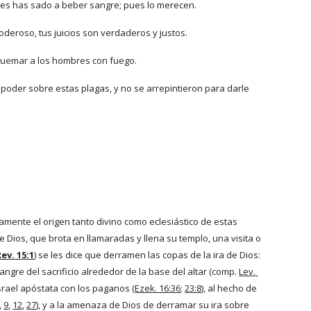
 les has sado a beber sangre; pues lo merecen.
oderoso, tus juicios son verdaderos y justos.
 quemar a los hombres con fuego.
poder sobre estas plagas, y no se arrepintieron para darle 
mente el origen tanto divino como eclesiástico de estas 
e Dios, que brota en llamaradas y llena su templo, una visita o 
Rev. 15:1
) se les dice que derramen las copas de la ira de Dios: 
ngre del sacrificio alrededor de la base del altar (comp.
Lev. 
Israel apóstata con los paganos (
Ezek. 16:36
;
23:8
), al hecho de 
,
9
,
12
,
27
), y a la amenaza de Dios de derramar su ira sobre 