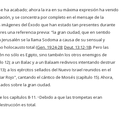
o se ha acabado; ahora la ira en su máxima expresión ha venido 
ción, y se concentra por completo en el mensaje de la 
 las imágenes del Éxodo que han estado tan presentes durante 
ores una referencia previa: "la gran ciudad, que en sentido 
 A Jerusalén se la llama Sodoma a causa de su sensual y 
o holocausto total (
Gen. 19:24-28
;
Deut. 13:12-18
). Pero las 
n no sólo es Egipto, sino también los otros enemigos de 
lo 12); a un Balac y a un Balaam redivivos intentando destruir 
); a los ejércitos sellados del Nuevo Israel reunidos en el 
Mar Rojo", cantando el cántico de Moisés (capítulo 15). Ahora, 
amados sobre la gran ciudad.
los capítulos 8-11. 
 Debido a que las trompetas eran 
1
estrucción es total.