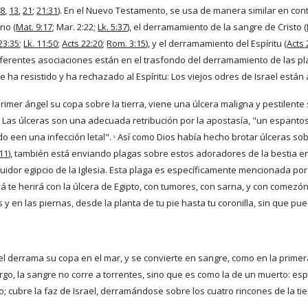
:8
,
13
,
21
;
21:31
). En el Nuevo Testamento, se usa de manera similar en conte
no (
Mat. 9:17
; Mar. 2:22;
Lk. 5:37
), el derramamiento de la sangre de Cristo (
23:35
;
Lk. 11:50
;
Acts 22:20
;
Rom. 3:15
), y el derramamiento del Espíritu (
Acts 
iferentes asociaciones están en el trasfondo del derramamiento de las plag
ue ha resistido y ha rechazado al Espíritu: Los viejos odres de Israel están
primer ángel su copa sobre la tierra, viene una úlcera maligna y pestilente
Las úlceras son una adecuada retribución por la apostasía, "un espantoso
o een una infección letal". 
 Así como Dios había hecho brotar úlceras sob
5
-11
), también está enviando plagas sobre estos adoradores de la bestia en l
idor egipcio de la Iglesia. Esta plaga es específicamente mencionada por Mo
vá te herirá con la úlcera de Egipto, con tumores, con sarna, y con comezó
s y en las piernas, desde la planta de tu pie hasta tu coronilla, sin que pu
l derrama su copa en el mar, y se convierte en sangre, como en la primera
argo, la sangre no corre a torrentes, sino que es como la de un muerto: esp
o; cubre la faz de Israel, derramándose sobre los cuatro rincones de la tie