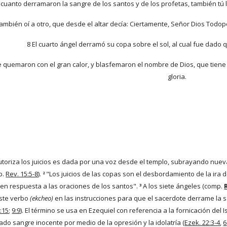
 cuanto derramaron la sangre de los santos y de los profetas, también tú
ambién oí a otro, que desde el altar decía: Ciertamente, Señor Dios Todop
8 El cuarto ángel derramó su copa sobre el sol, al cual fue dado
 quemaron con el gran calor, y blasfemaron el nombre de Dios, que tiene 
gloria.
utoriza los juicios es dada por una voz desde el templo, subrayando nueva
p.
Rev. 15:5-8
).
 "Los juicios de las copas son el desbordamiento de la ira d
2
en respuesta a las oraciones de los santos".
 A los siete ángeles (comp.
3
ste verbo 
(ekcheo)
 en las instrucciones para que el sacerdote derrame la sa
:15
;
9:9
). El término se usa en Ezequiel con referencia a la fornicación del 
do sangre inocente por medio de la opresión y la idolatría (
Ezek. 22:3-4
,
6