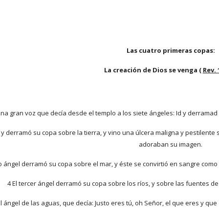
Las cuatro primeras copas:
La creación de Dios se venga (
Rev. 
una gran voz que decía desde el templo a los siete ángeles: Id y derramad so
, y derramó su copa sobre la tierra, y vino una úlcera maligna y pestilente
adoraban su imagen.
o ángel derramó su copa sobre el mar, y éste se convirtió en sangre como 
4 El tercer ángel derramó su copa sobre los ríos, y sobre las fuentes de
 al ángel de las aguas, que decía: Justo eres tú, oh Señor, el que eres y qu