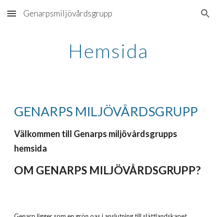
Genarpsmiljövårdsgrupp
Skip to main content
Skip to navigation
Hemsida
GENARPS MILJÖVÅRDSGRUPP
Välkommen till Genarps miljövårdsgrupps 
hemsida
OM GENARPS MILJÖVÅRDSGRUPP?
Genarp ligger som en grön oas i anslutning till slättlandskapet 