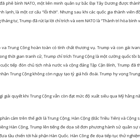
 đã phê bình NATO, một liên minh quân sự bắc Đại Tây Dương được thàn
nh lạnh, là một cơ cấu “lỗi thời”. Nhưng sau khi các quốc gia thành viên
tháng tư, Trump đã rút lại lời chỉ trích và xem NATO là “Thành trì hòa bình v
va Trung Công hoàn toàn có tính chất thương vụ. Trump và con gái Ivank
g thời gian tranh cử, Trump chỉ trích Trung Cộng là một cường quốc tồi b
u cuộc tiếp đón chủ tịch nhà nước và cộng đảng Tập Cận Bình, Trump đã t
nhận Trung Cộng không còn ngụy tạo tỷ giá hối đoái. Trump hy vọng Trun
ì giải quyết khi Trung Cộng vẫn còn đạt mức độ xuất siêu qua Mỹ hằng n
hản cảm trên thế giới là Trung Cộng, Hàn Cộng (Bắc Triều Tiên) và Cộng s
Riêng Hàn Cộng, Trump lên tiếng đe dọa sẽ đơn phương hành sử quân sự 
 đưa tầu chiến tới hải phận Hàn Quốc. Hàn Công đe dọa tiếp tục thử ngh