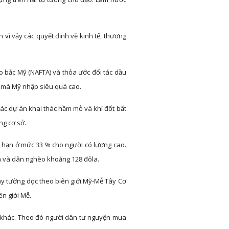
vì vậy các quyết định về kinh tế, thương
do bắc Mỹ (NAFTA) và thỏa ước đối tác dầu
c mà Mỹ nhập siêu quá cao.
các dự án khai thác hầm mỏ và khí đốt bất
ng cơ sở.
ới hạn ở mức 33 % cho người có lương cao.
ôla và dân nghèo khoảng 128 đôla.
ây tường dọc theo biên giới Mỹ-Mễ Tây Cơ
n giới Mễ.
nh khác. Theo đó người dân tư nguyện mua