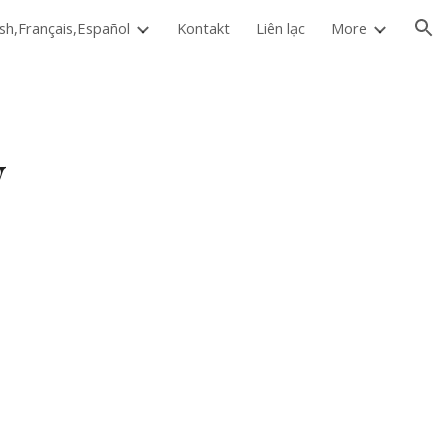
ish,Français,Español
Kontakt
Liên lạc
More
ion
y