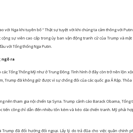
o với Nga khi tuyên bố “ Thật sự tuyệt vời khi chúng ta cảm thông với Putin
ác cộng sự viên cao cấp trong ủy ban vận động tranh cử của Trump và mật
ầu với Tổng thống Nga Putin.
g ngõ ra
 các Tổng Thống Mỹ như ở Trung Đông. Tình hình ở đây còn trở nên lộn xộ
em, Trump đã không giữ được vì sự chống đối của các quốc gia Ả Rập. Thỏa
g nên tham gia nội chiến tại Syria. Trump cảnh cáo Barack Obama, Tổng 
c tiến công chỉ dẫn đến nhiều tốn kém và kéo dài chiến tranh. Mỹ phải hợ
 Trump đã đổi hướng đối ngoại. Lấy lý do trả đũa cho việc quân chính p