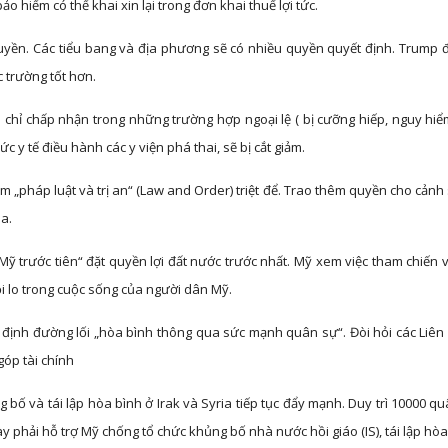
ảo hiểm có thể khai xin lại trong đơn khai thuế lợi tức.
yền. Các tiểu bang và địa phương sẽ có nhiều quyền quyết định. Trump đầ
c trường tốt hơn.
chỉ chấp nhận trong những trường hợp ngoại lệ ( bị cưỡng hiếp, nguy hiểm
 y tế điều hành các y viện phá thai, sẽ bị cắt giảm.
„pháp luật và trị an“ (Law and Order) triệt để. Trao thêm quyền cho cảnh sá
a.
ỹ trước tiên“ đặt quyền lợi đất nước trước nhất. Mỹ xem việc tham chiến v
nỗi lo trong cuộc sống của người dân Mỹ.
 định đường lối „hòa bình thông qua sức mạnh quân sự“. Đòi hỏi các Liê
góp tài chính
ố và tái lập hòa bình ở Irak và Syria tiếp tục đẩy mạnh. Duy trì 10000 q
y phải hỗ trợ Mỹ chống tổ chức khủng bố nhà nước hồi giáo (IS), tái lập hòa