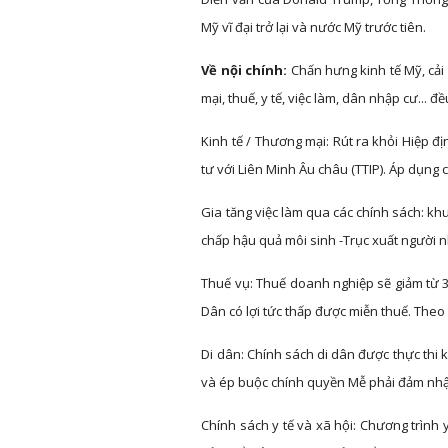
Mỹ vĩ đại trở lại và nước Mỹ trước tiên.
Về nội chính:
Chấn hưng kinh tế Mỹ, cải
mại, thuế, y tế, việc làm, dân nhập cư... 
Kinh tế / Thương mại: Rút ra khỏi Hiệp đ
tư với Liên Minh Âu châu (TTIP). Áp dụn
Gia tăng việc làm qua các chính sách: kh
chấp hậu quả môi sinh -Trục xuất người n
Thuế vụ: Thuế doanh nghiệp sẽ giảm từ 35
Dân có lợi tức thấp được miễn thuế. Theo
Di dân: Chính sách di dân được thực thi
và ép buộc chính quyền Mễ phải đảm nhận
Chính sách y tế và xã hội: Chương trình