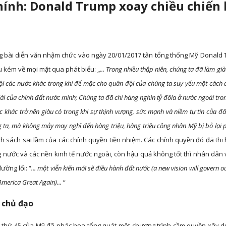
hính: Donald Trump xoay chiều chiến 
ng bài diễn văn nhậm chức vào ngày 20/01/2017 tân tổng thống Mỹ Donald
ếu kém về mọi mặt qua phát biểu: „
... Trong nhiều thập niên, chúng ta đã làm g
đội các nước khác trong khi để mặc cho quân đội của chúng ta suy yếu một cách 
ới của chính đất nước mình; Chúng ta đã chi hàng nghìn tỷ đôla ở nước ngoài tron
c khác trở nên giàu có trong khi sự thịnh vượng, sức mạnh và niềm tự tin của đấ
 ta, mà không mảy may nghĩ đến hàng triệu, hàng triệu công nhân Mỹ bị bỏ lại ph
 sách sai lầm của các chính quyền tiền nhiệm. Các chính quyền đó đã th
rong nước và các nền kinh tế nước ngoài, còn hậu quả không tốt thì nhân dâ
ường lối: “
... một viễn kiến mới sẽ điều hành đất nước (a new vision will govern o
 America Great Again)...
“
g chủ đạo
 thứ 45 của Mỹ đã phác họa tổng quát một chương trình cầm quyền xây dự