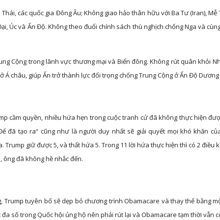
o Thái, các quốc gia Đông Âu; Không giao hảo thân hữu với Ba Tư (Iran), Mễ
 Đại, Úc và Ấn Độ. Không theo đuổi chính sách thù nghịch chống Nga và cù
ung Cộng trong lãnh vực thương mại và Biển đông. Không rút quân khỏi N
i ở Á châu, giúp Ấn trở thành lực đối trọng chống Trung Cộng ở Ấn Độ Dương
p cầm quyền, nhiều hứa hẹn trong cuộc tranh cử đã không thực hiện đượ
Đế đã tạo ra“ cũng như là người duy nhất sẽ giải quyết mọi khó khăn c
 Trump giữ được 5, và thất hứa 5. Trong 11 lời hứa thực hiện thì có 2 điều
i, ông đã không hề nhắc đến.
, Trump tuyên bố sẽ dẹp bỏ chương trình Obamacare và thay thế bằng mộ
c đa số trong Quốc hội ủng hộ nên phải rút lại và Obamacare tạm thời vẫn c