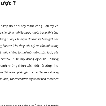
lược ?
 Trump đã phơi bầy trước công luận Mỹ và
iàu cho công nghiệp nước ngoài trong khi công
đáng buồn; Chúng ta đã bảo vệ biên giới các
g khi cơ sở hạ tầng của Mỹ rơi vào tình trạng
t nước chúng ta mai một dần... Lần lượt, các
ía sau...
“. Trump khẳng định siêu cường
i hành những chính sách đối nội cũng như
n và đất nước phải gánh chịu. Trump khẳng
ur land) tất cả là nước Mỹ trước tiên (America
ng trên hai tư tưởng chủ đạo: Làm nước