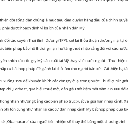
 thiện đời sống dân chúng là mục tiêu cầm quyền hàng đầu của chính quyền 
đều phải được hoạch định vì lợi ích của nhân dân Mỹ.
ịnh đối tác xuyên Thái Bình Dương (TPP), xét lại thỏa thuận thương mại tự 
g các biện pháp bảo hộ thương mại như tăng thuế nhập cảng đối với các nướ
uyến khích các công ty Mỹ sản xuất tại Mỹ thay vì ở nước ngoài – Thực hiện 
hập cư bất hợp pháp để giành lại chỗ làm cho người bản xứ - Cải thiện hạ tầ
 xuống 15% để khuyến khích các công ty ở lại trong nước. Thuế lợi tức gi
 tạp chí „Forbes“, qua biểu thuế mới, dân giầu tiết kiệm mỗi năm 275.000 đ
 không nhân nhượng bằng các biện pháp trục xuất và giới hạn nhập cảnh. X
 phí tổn cũng như nhận lại các cư dân nhập cảnh Mỹ bất hơp pháp qua biê
 y tế „Obamacare“ của người tiền nhiệm sẽ thay thế bằng một chương trì