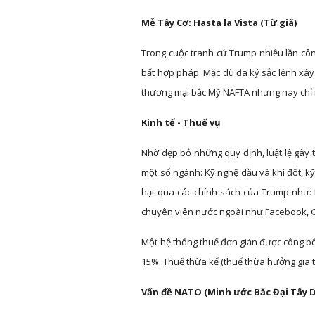
Mễ Tây Cơ: Hasta la Vista (Từ giã)
Trong cuộc tranh cử Trump nhiều lần cô
bất hợp pháp. Mặc dù đã ký sắc lệnh xây
thương mại bắc Mỹ NAFTA nhưng nay chỉ 
Kinh tế - Thuế vụ
Nhờ dẹp bỏ những quy định, luật lệ gây 
một số ngành: Kỹ nghệ dầu và khí đốt, kỹ
hại qua các chính sách của Trump như: K
chuyên viên nước ngoài như Facebook, Goo
Một hệ thống thuế đơn giản được công bố
15%. Thuế thừa kế (thuế thừa hưởng gia tà
Vấn đề NATO (Minh ước Bắc Đại Tây 