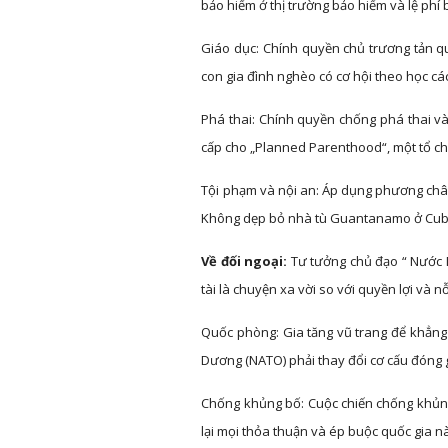
bảo hiểm ở thị trường bảo hiểm và lệ phí b
Giáo dục: Chính quyền chủ trương tản qu
con gia đình nghèo có cơ hội theo học cá
Phá thai: Chính quyền chống phá thai và 
cấp cho „Planned Parenthood“, một tổ chức
Tội phạm và nội an: Áp dụng phương châm 
Không dẹp bỏ nhà tù Guantanamo ở Cub
Về đối ngoại:
Tư tưởng chủ đạo “ Nước M
tài là chuyện xa vời so với quyền lợi và 
Quốc phòng: Gia tăng vũ trang để khẳng
Dương (NATO) phải thay đổi cơ cấu đóng 
Chống khủng bố: Cuộc chiến chống khủng b
lại mọi thỏa thuận và ép buộc quốc gia nà