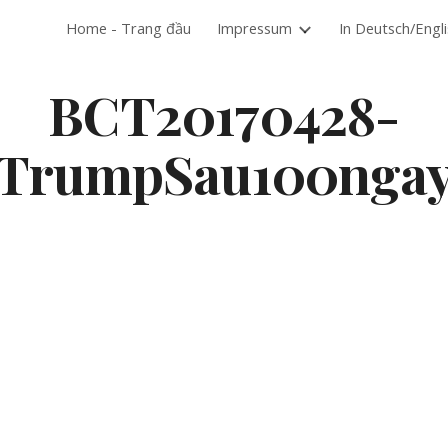
Home - Trang đầu
Impressum
In Deutsch/Engl
ip to main content
Skip to navigat
BCT20170428-
TrumpSau100nga