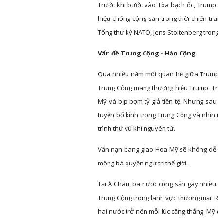
Trước khi bước vào Tòa bạch ốc, Trump
hiệu chống cộng sản trong thời chiến tra
Tổng thư ký NATO, Jens Stoltenberg trong 
Vấn đề Trung Cộng - Hàn Cộng
Qua nhiều năm mối quan hệ giữa Trump 
Trung Cộng mang thương hiệu Trump. Tron
Mỹ và bịp bợm tỷ giả tiền tệ. Nhưng sa
tuyền bố kính trọng Trung Cộng và nhìn 
trình thử vũ khí nguyên tử.
Vấn nạn bang giao Hoa-Mỹ sẽ không dễ g
mộng bá quyền ngự trị thế giới.
Tại Á Châu, ba nước cộng sản gây nhiều p
Trung Cộng trong lãnh vực thương mại. 
hai nước trở nên mỗi lúc căng thẳng. Mỹ