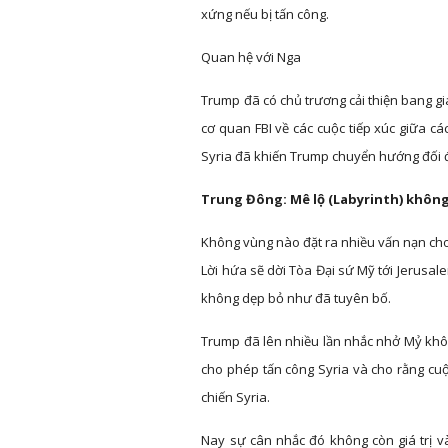
xứng nếu bị tấn công.
Quan hệ với Nga
Trump đã có chủ trương cải thiện bang gia
cơ quan FBI về các cuộc tiếp xúc giữa c
Syria đã khiến Trump chuyển hướng đối đ
Trung Đông: Mê lộ (Labyrinth) khôn
Không vùng nào đặt ra nhiều vấn nạn cho
Lời hứa sẽ dời Tòa Đại sứ Mỹ tới Jerusal
không dẹp bỏ như đã tuyên bố.
Trump đã lên nhiều lần nhắc nhở Mỷ khôn
cho phép tấn công Syria và cho rằng cuộ
chiến Syria.
Nay sự cân nhắc đó không còn giá trị và