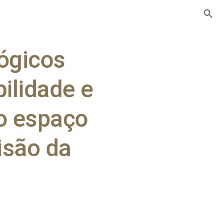
ion
ógicos 
ilidade e 
o espaço 
são da 