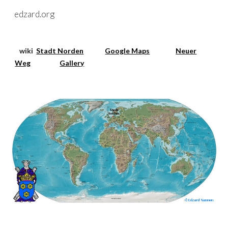
edzard.org
Skip to main content
Skip to navigation
wiki
Stadt Norden
Google Maps
Neuer
Weg
Gallery