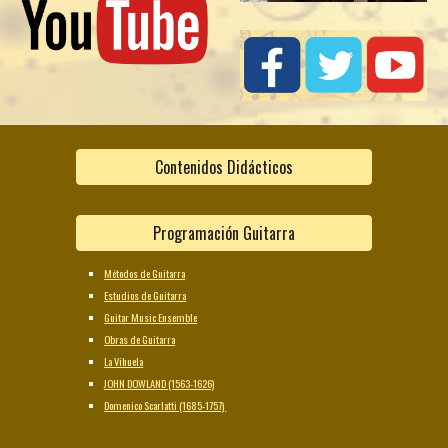
Contenidos Didácticos
Programación Guitarra
Métodos de Guitarra
Estudios de Guitarra
Guitar Music Ensemble
Obras de Guitarra
La Vihuela
JOHN DOWLAND (1563-1626)
Domenico Scarlatti (1685-1757)