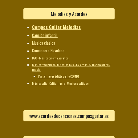
Melodías y Acordes
Compos Guitar Melodías
Canción infantil
Música clásica
Cancionero Navideño
BSO - Música cinematográfica
Música tradicional - Melodías Folk - Folk music - Traditional folk
music
Pastel - revue éditée par le COMDT
Música celta - Celtic music - Musique celtique
www.acordesdecanciones.composguitar.es