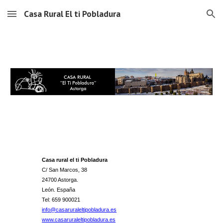
Casa Rural El ti Pobladura
Skip to main content
Skip to navigation
Casa rural el ti Pobladura
C/ San Marcos, 38
24700 Astorga.
León. España
Tel: 659 900021
info@casaruraleltipobladura.es
www.casaruraleltipobladura.es