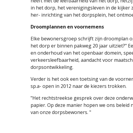
heeft met de leefbaarheid van het dorp, hetzi
in het dorp, het verenigingsleven in de kijker
her- inrichting van het dorpsplein, het ontmo
Droomplannen en voornemens
Elke bewonersgroep schrijft zijn droomplan op 
het dorp er binnen pakweg 20 jaar uitziet?" E
en onderhoud van het openbaar domein, speelru
verkeersleefbaarheid, aandacht voor maatscha
dorpsontwikkeling.
Verder is het ook een toetsing van de voorn
sp.a- open in 2012 naar de kiezers trokken.
"Het rechtstreekse gesprek over deze onderwe
papier. Op deze manier hopen we ons beleid 
van onze dorpsbewoners. "