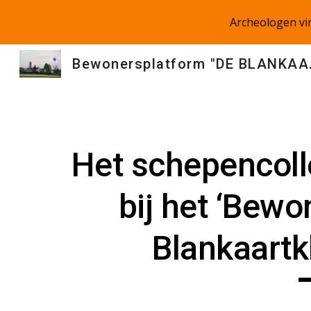
Archeologen v
Sk
Bewoners
Het schepencoll
bij het ‘Bewo
Blankaartk