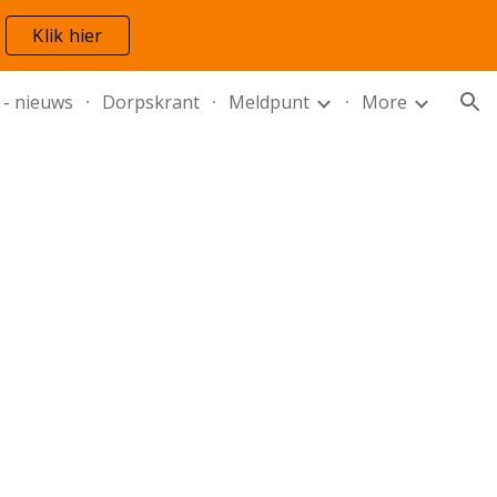
Klik hier
ion
 - nieuws
Dorpskrant
Meldpunt
More