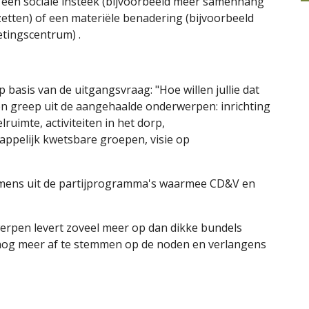
j een sociale insteek (bijvoorbeeld meer samenhang 
 zetten) of een materiële benadering (bijvoorbeeld 
etingscentrum) .
basis van de uitgangsvraag: "Hoe willen jullie dat 
en greep uit de aangehaalde onderwerpen: inrichting 
imte, activiteiten in het dorp, 
ppelijk kwetsbare groepen, visie op 
emens uit de partijprogramma's waarmee CD&V en 
rpen levert zoveel meer op dan dikke bundels 
nog meer af te stemmen op de noden en verlangens 