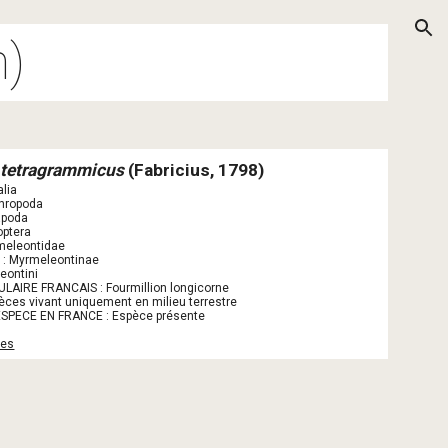
ion
n)
 tetragrammicus
 (Fabricius, 1798)
lia
thropoda
apoda
optera
meleontidae
 : Myrmeleontinae
eontini
AIRE FRANCAIS : Fourmillion longicorne
èces vivant uniquement en milieu terrestre
ESPECE EN FRANCE : Espèce présente
ies