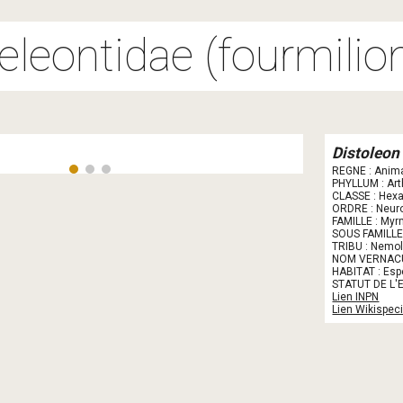
ip to main content
Skip to navigat
leontidae (fourmilio
Distoleon
REGNE : Anima
PHYLLUM : Ar
CLASSE : Hex
ORDRE : Neur
FAMILLE : Myr
SOUS FAMILLE
TRIBU : Nemol
NOM VERNACUL
HABITAT : Esp
STATUT DE L'
Lien INPN
Lien Wikispec