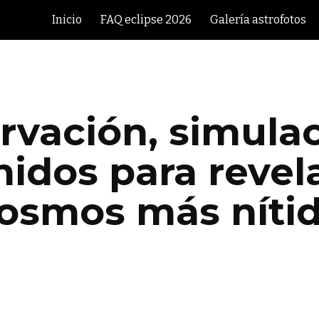
Inicio
FAQ eclipse 2026
Galería astrofotos
ip to main content
Skip to navigat
rvación, simulac
nidos para revel
osmos más níti