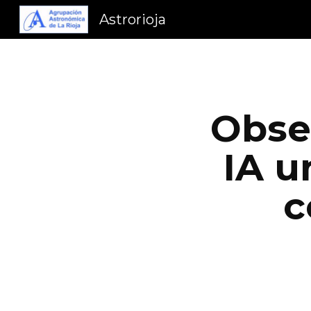
Astrorioja
Sk
Obse
IA u
c