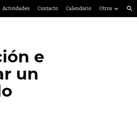
Actividades
Contacto
Calendario
Otros
ion
ión e
ar un
do