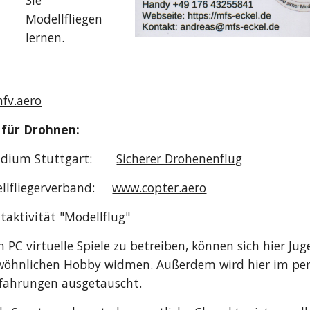
Sie
Modellfliegen
lernen.
fv.aero
 für Drohnen:
sidium Stuttgart:
Sicherer Drohenenflug
ellfliegerverband:
www.copter.aero
itaktivität "Modellflug"
 PC virtuelle Spiele zu betreiben, können sich hier Ju
öhnlichen Hobby widmen. Außerdem wird hier im per
rfahrungen ausgetauscht.