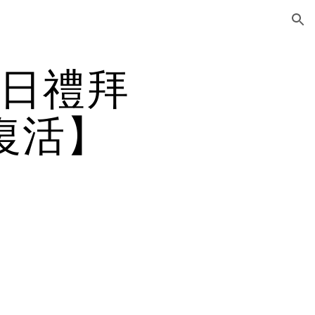
ion
8日禮拜
復活】