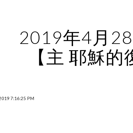
ip to main content
Skip to navigat
2019年4月2
【主 耶穌的
019 7:16:25 PM