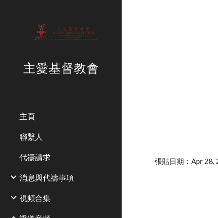
Sk
主愛基督教會
主頁
聯繫人
代禱請求
張貼日期：Apr 28, 2
消息與代禱事項
視頻合集