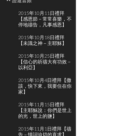
證道音頻
2015年10月11日禮拜
【感恩節－常常喜樂，不
停地禱告，凡事感恩】
2015年10月18日禮拜
【未識之神－主耶穌】
2015年10月25日禮拜
【信心的祈禱大有功效－
以利亞】
2015年10月4日禮拜【撒
該，快下來，我要住在你
家】
2015年11月15日禮拜
【主耶穌說：你們是世上
的光，世上的鹽】
2015年11月1日禮拜【禱
告－情詞迫切的直求】