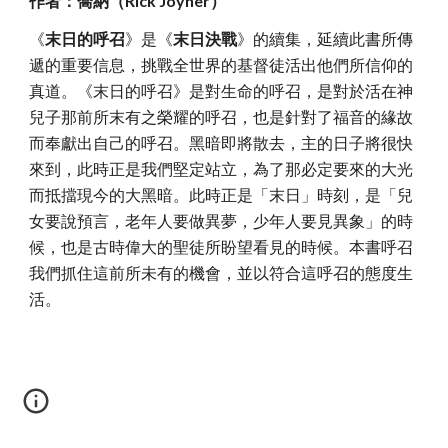
作者：喬納（Rick Joyner）
《
末日的呼召
》是《
末日決戰
》的續集，延續此書所傳
遞的重要信息，挑戰全世界的基督徒活出他們所信仰的
真道。《末日的呼召》是對生命的呼召，是對於活在神
兒子那前所末有之榮耀的呼召，也是針對了福音的緣故
而奉獻出自己的呼召。黑暗即將散去，主的日子將很快
來到，此時正是我們堅定站立，為了那必定要來的大光
而抵擋現今的大黑暗。此時正是「末日」時刻，是「兒
女要說預言，老年人要做異夢，少年人要見異象」的時
候，也是古時偉大的聖徒所盼望看見的時候。本書呼召
我們抓住這前所未有的機會，並以符合這呼召的態度生
活。