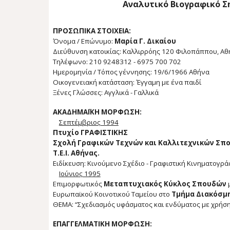
Αναλυτικό Βιογραφικό Σ
ΠΡΟΣΩΠΙΚΑ ΣΤΟΙΧΕΙΑ:
Όνομα / Επώνυμο:
Μαρία Γ. Δικαίου
Διεύθυνση κατοικίας: Καλλιρρόης 120 Φιλοπάππου
, Α
Τηλέφωνο: 210 9248312 - 6975 700 702
Ημερομηνία / Τόπος γέννησης: 19/6/1966 Αθήνα
Οικογενειακή κατάσταση: Έγγαμη με ένα παιδί
Ξένες Γλώσσες: Αγγλικά - Γαλλικά
ΑΚΑΔΗΜΑΪΚΗ ΜΟΡΦΩΣΗ:
Σεπτέμβριος 1994
Πτυχίο ΓΡΑΦΙΣΤΙΚΗΣ
Σχολή Γραφικών Τεχνών και Καλλιτεχνικών Σπ
Τ.Ε.Ι. Αθήνας.
Ειδίκευση: Κινούμενο Σχέδιο - Γραφιστική
Κινηματογρά
Ιούνιος 1995
Επιμορφωτικός
Μεταπτυχιακός Κύκλος Σπουδών
Ευρωπαϊκού Κοιν
οτ
ικού Ταμείου στο
Τμήμα Διακόσμησ
ΘΕΜΑ: “Σχεδιασμός υφάσματος και ενδύματος με χρήσ
ΕΠΑΓΓΕΛΜΑΤΙΚΗ ΜΟΡΦΩΣΗ: