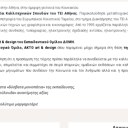
 στην Αθήνα, στην όμορφη γειτονιά του Κουκακίου
.
Και Καλλιτεχνικών Σπουδών του ΤΕΙ Αθήνας.
Παρακολούθησε μεταπτυχιακό
υποτροφία
του Ευρωπαϊκού Κοιν
ο
τικού Ταμείου, στο τμήμα Διακόσμησης του ΤΕΙ 
φικών τεχνών ως γραφίστρια και εικονογράφος. Από το 1995 εργάζεται παράλληλα
ικής σύνθεσης, τυπογραφίας, ηλεκτρονικής σχεδίασης εντύπου, ηλεκτρονικής 
rt & design του Εκπαιδευτικού Ομίλου ΔΟΜΗ.
λογικό
Όμιλο
,
ΑΚΤΟ art & design
όπου παραμένει μέχρι σήμερα
στη θέση
τη
ση ότι η προσέγγιση της τέχνης πρέπει παράλληλα να συνοδεύεται με την καλλ
ει, επιμελείται και συμμετέχει σε σειρά ατομικών, ομαδικών εκθέσεων και κ
ιρων μηνυμάτων που συνδέουν την Κοινωνία και τον Άνθρωπο αλλά και η πρ
.
στα «δύσβατα μονοπάτια» της εκπαίδευσης,
λούλουδα»
ανεκτίμητης αξίας
πολύτιμο μαργαριτάρι!
Ατομικ