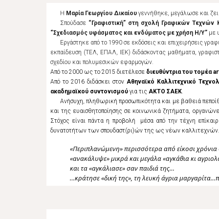
Η
Μαρία Γεωργίου Δικαίου
γεννήθηκε
,
μεγάλωσε και ζει
Σπούδασε
“Γραφιστική” στη σχολή Γραφικών Τεχνών 
“Σχεδιασμός υφάσματος και ενδύματος με χρήση Η/Υ”
με
Εργάστηκε από το 1990 σε εκδόσεις και επιχειρήσεις γρα
εκπαίδευση
(
ΤΕΛ, ΕΠΑΛ, ΙΕΚ
)
διδάσκοντας μαθήματα, γραφιστ
σχεδίου και πολυμεσικών εφαρμογών.
Από το 2000 ως το 2015 διετέλεσε
διευθύντρια του τομέα a
Aπό το 2016 διδάσκει στον
Αθηναϊκό Καλλιτεχ
νικό
Τεχνο
ακαδημαϊκ
ού
συντον
ισμού
για τ
ις
ΑΚΤΟ ΣΑΕΚ
.
Ανήσυχη, πληθωρική προσωπικότητα και με βαθειά πεποίθη
και της ευαισθητοποίησης σε κοινωνικά ζητήματα, οργανών
Στόχος είναι πάντα η προβολή μέσα από την τέχνη επίκα
δυνατοτήτων των σπουδαστ(ρι)ών της ως νέων καλλιτεχνών
«Περιπλανώμενη» περισσότερα από είκοσι χρόνια 
«ανακάλυψε» μικρά και μεγάλα
«αγκάθια κι αγριο
και τα «αγκάλιασε» σαν παιδιά της…
…κράτησε «δική της», τη λευκή άγρια μαργαρίτα…