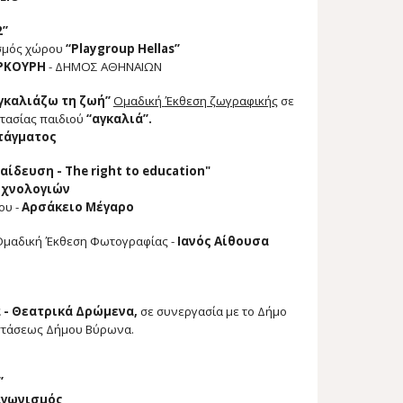
2”
ασμός χώρου
“Playgroup Hellas”
ΡΚΟΥΡΗ
- ΔΗΜΟΣ ΑΘΗΝΑΙΩΝ
γκαλιάζω τη ζωή”
Ομαδική
Έκθεση ζωγραφικής
σε
τασίας παιδιού
“αγκαλιά”.
τάγματος
ίδευση - The right to education"
εχνολογιών
ου -
Αρσάκειο Μέγαρο
Ομαδική
Έκθεση Φωτογραφίας -
Ιανός Αίθουσα
 - Θεατρικά Δρώμενα,
σε συνεργασία με το Δήμο
ιστάσεως Δήμου Βύρωνα.
”
αγωνισμός