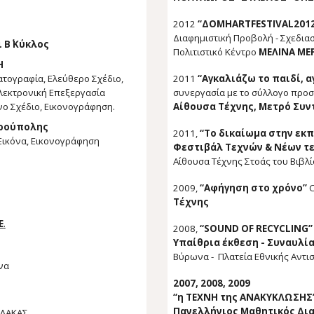
2012
“ΔΟΜΗARTFESTIVAL201
Διαφημιστική Προβολή - Σχεδι
ι
Β΄ Κύκλος
Πολιτιστικό Κέντρο
ΜΕΛΙΝΑ ΜΕ
Η
ατογραφία, Ελεύθερο Σχέδιο,
2011
“Αγκαλιάζω το παιδί, α
Ηλεκτρονική Επεξεργασία
συνεργασία με το σύλλογο προσ
ενο Σχέδιο, Εικονογράφηση.
Αίθουσα Τέχνης, Μετρό Συν
ρούπολης
2011,
“Το δικαίωμα στην εκπα
 Εικόνα, Εικονογράφηση
Φεστιβάλ Τεχνών & Νέων τ
Αίθουσα Τέχνης Στοάς του Βιβλί
2009,
“Αφήγηση στο χρόνο”
Τέχνης
Ε
.
2008,
“SOUND OF RECYCLING”
Υπαίθρια έκθεση - Συναυλία
Βύρωνα - Πλατεία Εθνικής Αντ
να
2007
,
2008, 2009
“η ΤΕΧΝΗ της ΑΝΑΚΥΚΛΩΣΗΣ
Πανελλήνιος Μαθητικός Δι
ΠΛΑΚΑΣ