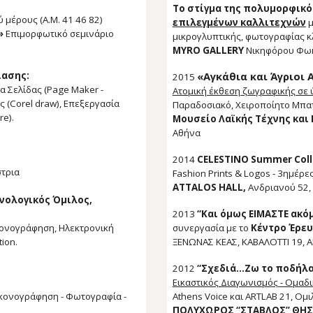
Tο στίγμα της πολυμορφικό
 μέρους (Α.Μ. 41 46 82)
επιλεγμένων καλλιτεχνών
μ
»
Επιμορφωτικό σεμινάριο
μικρογλυπτικής, φωτογραφίας
κ
MYRO GALLERY
Νικηφόρου Φωκ
ίασης:
«Αγκάθια και Άγριοι 
2015
ία Σελίδα
ς
(Page Maker -
Ατομική έκθεση ζωγραφικής σε
ς (Corel draw), Επεξεργασία
Παραδοσιακό, Χειροποίητο Μπατ
e).
Μουσείο Λαϊκής Τέχνης και
Αθήνα
2014
CELESTINO Summer Coll
στρια
Fashion Prints & Logos - 3ημέρε
ATTALOS HALL,
Ανδριανού 52,
χνολογικός Όμιλο
ς,
2013
“Και όμως ΕΙΜΑΣΤΕ ακό
ικονογράφηση, Ηλεκτρονική
συνεργασία με το
Κέντρο
Έ
ρευ
ion.
ΞΕΝΩΝΑΣ ΚΕΑΣ, ΚΑΒΑΛΟΤΤΙ 19,
2012
“Σχεδιά...Ζω το ποδήλ
Εικαστικός Διαγωνισμός - Ομαδ
Eικονογράφηση - Φωτογραφία -
Athens Voice και ARTLAB 21, Ομι
ΠΟΛΥΧΩΡΟΣ “ΣΤΑΒΛΟΣ” ΘΗΣ