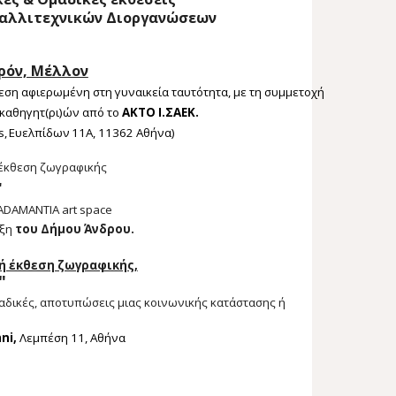
Καλλιτεχνικών Διοργανώσεων
ρόν, Μέλλον
εση αφιερωμένη στη γυναικεία ταυτότητα, με τη συμμετοχή
 καθηγητ(ρι)ών
από το
ΑΚΤΟ Ι.ΣΑΕΚ.
, Ευελπίδων 11Α, 11362 Αθήνα)
έκθεση ζωγραφικής
"
ADAMANTIA art space
ιξη
του Δήμου Άνδρου.
ή έκθεση ζωγραφικής,
"
δικές, αποτυπώσεις μιας κοινωνικής κατάστασης ή
ni,
Λεμπέση 11, Αθήνα