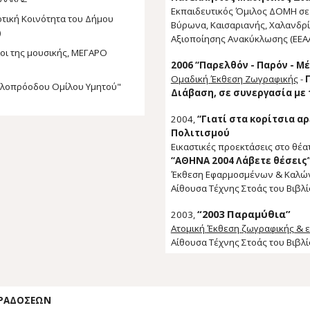
Εκπαιδευτικός Όμιλος ΔΟΜΗ σ
ε
τική Κοινότητα του Δήμου
Βύρωνα, Καισαριανής, Χαλανδρίο
)
Αξιοποίησης Ανακύκλωσης (ΕΕΑ
λοι της μουσικής, ΜΕΓΑΡΟ
2006 “Παρελθόν - Παρόν - Μέ
Ομαδική
Έκθεση Ζωγραφικής
-
Φιλοπρόοδου Ομίλου Υμητού"
Διάβαση,
σε συνεργασία με 
2004,
“Γιατί στα κορίτσια 
Πολιτισμού
Εικαστικές προεκτάσεις στο θέα
“ΑΘΗΝΑ 2004 Λάβετε θέσεις
Έκθεση Εφαρμοσμένων & Καλώ
Αίθουσα Τέχνης Στοάς του Βιβλί
“2003 Παραμύθια”
2003,
Ατομική
Έκθεση
ζωγραφικής & 
Αίθουσα Τέχνης Στοάς του Βιβλί
ΠΑΡΑΔΟΣΕΩΝ