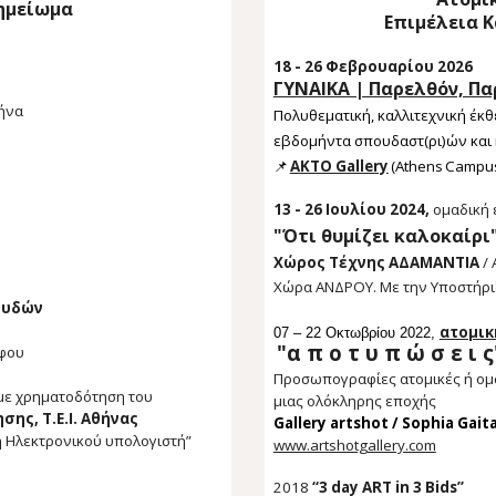
ημείωμα
Επιμέλεια 
18 - 26 Φεβρουαρίου 2026
ΓΥΝΑΙΚΑ | Παρελθόν, Πα
θήνα
Πολυθεματική, καλλιτεχνική έκθ
εβδομήντα σπουδαστ(ρι)ών και
📌
AKTO Gallery
(Athens Campus
13 - 26 Ιουλίου 2024,
ομαδική 
"Ότι θυμίζει καλοκαίρι
Χώρος Τέχνης ΑΔΑΜΑΝΤΙΑ
/ 
Χώρα ΑΝΔΡΟΥ.
Με την Υποστήρ
ουδών
ατομικ
07 – 22 Οκτωβρίου 2022,
"α π ο τ υ π ώ σ ε ι ς
φου
Προσωπογραφίες ατομικές ή ομα
με χρηματοδότηση του
μιας ολόκληρης εποχής
ης, Τ.Ε.Ι. Αθήνας
Gallery artshot / Sophia Gaita
η Ηλεκτρονικού υπολογιστή”
www.artshotgallery.com
2018
“3 day ART in 3 Bids”