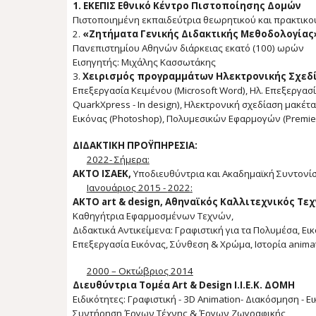
1. ΕΚΕΠΙΣ Εθνικό Κέντρο Πιστοποίησης Δομών
Πιστοποιημένη εκπαιδεύτρια θεωρητικού και πρακτικού
2.
«Ζητήματα Γενικής Διδακτικής Μεθοδολογίας
Πανεπιστημίου Αθηνών διάρκειας εκατό (100) ωρών
Εισηγητής: Μιχάλης Κασσωτάκης
3.
Χειρισμός προγραμμάτων Ηλεκτρονικής Σχεδ
Eπεξεργασία Kειμένου (Microsoft Word), Ηλ. Επεξεργασ
QuarkΧpress - In design), Ηλεκτρονική σχεδίαση μακέτα
Εικόνας (Photoshop), Πολυμεσικών Εφαρμογών (Premier
ΔΙΔΑΚΤΙΚΗ ΠΡΟΫΠΗΡΕΣΙΑ:
2022- Σήμερα:
ΑΚΤΟ ΙΣΑΕΚ,
Υποδιευθύντρια και
Ακαδημαϊκή Συντονί
Ιανουάριος 2015 -
2022
:
ΑΚΤΟ art & design, Αθηναϊκός Καλλιτεχνικός Τε
Καθηγήτρια Εφαρμοσμένων Τεχνών,
Διδακτικά Αντικείμενα: Γραφιστική για τα Πολυμέσα, Ε
Επεξεργασία Εικόνας, Σύνθεση & Χρώμα, Ιστορία animat
2000 – Οκτώβριος 2014
Διευθύντρια Τομέα Art & Design Ι.Ι.Ε.Κ. ΔΟΜΗ
Ειδικότητες: Γραφιστική - 3D Animation- Διακόσμηση - 
Συντήρηση Έργων Τέχνης & Έργων Ζωγραφικής