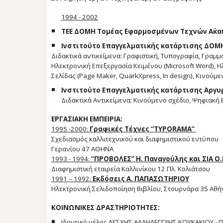
1994 - 2002
TEE ΔΟΜΗ Τομέας Εφαρμοσμένων Τεχνών Α΄
κα
Ινστιτούτο Επαγγελματικής κατάρτισης
ΔΟΜ
Διδακτικά αντικείμενα: Γραφιστική, Τυπογραφία, Γραμμ
Ηλεκτρονική Επεξεργασία Κειμένου (Microsoft Word), 
Σελίδας (Page Maker, QuarkXpress, In design), Κινούμ
Ινστιτούτο Επαγγελματικής κατάρτισης
Αργυ
Διδακτικά Αντικείμενα: Κινούμενο σχέδιο, Ψηφιακή
ΕΡΓΑΣΙΑΚΗ ΕΜΠΕΙΡΙΑ:
1995 -2000:
Γραφικές Τέχνες “TYPORAMA”
Σχεδιασμός καλλιτεχνικού και διαφημιστικού εντύπου
Γερανίου 47 ΑΘΗΝΑ
1993 - 1994:
“ΠΡΟΒΟΛΕΣ” Η. Παναγούλης και ΣΙΑ Ο.
Διαφημιστική εταιρεία Καλλινίκου 12 Πλ. Κολιάτσου
1991 – 1992:
Εκδόσεις Α. ΠΑΠΑΣΩΤΗΡΙΟΥ
Ηλεκτρονική Σελιδοποίηση
Β
ιβλίου, Στουρνάρα 35 Αθή
ΚΟΙΝΩΝΙΚΕΣ ΔΡΑΣΤΗΡΙΟΤΗΤΕΣ:
Ιδρυτικό μέλος ΛΕΣΧΗΣ ΑΛΛΗΛΕΓΓΥΗΣ ΚΟΥΚΑΚΙΟΥ - 