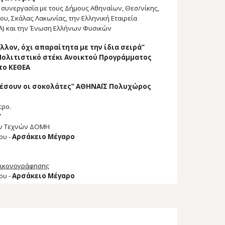
 συνεργασία με τους Δήμους Αθηναίων, Θεσ/νίκης,
υ, Σκάλας Λακωνίας, την Ελληνική Εταιρεία
Α) και την Ένωση Ελλήνων Φυσικών
λλον, όχι απαραίτητα με την ίδια σειρά”
Πολιτιστικό στέκι Ανοικτού Προγράμματος
το ΚΕΘΕΑ
αρέσουν οι σοκολάτες” ΑΘΗΝΑΪΣ Πολυχώρος
τρο.
”
ν Τεχνών ΔΟΜΗ
ου -
Αρσάκειο Μέγαρο
εικονογράφησης
ου -
Αρσάκειο Μέγαρο