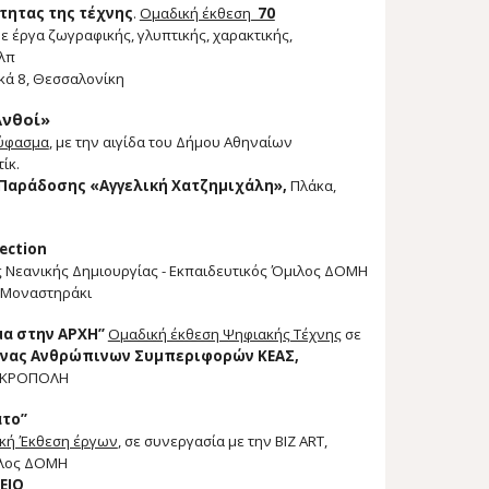
τητας της τέχνης
.
Ομαδική έκθεση
70
ε έργα ζωγραφικής, γλυπτικής, χαρακτικής,
λπ
ά 8, Θεσσαλονίκη
Ανθοί»
 ύφασμα
, μ
ε την αιγίδα του Δήμου Αθηναίων
ίκ.
 Παράδοσης «Αγγελική Χατζημιχάλη»,
Πλάκα
,
ection
ς Νεανικής Δημιουργίας - Εκπαιδευτικό
ς Ό
μιλος ΔΟΜΗ
 Μοναστηράκι
μα στην ΑΡΧΗ”
Ομαδική έκθεση Ψηφιακής Τέχνης
σε
νας Ανθρώπινων Συμπεριφορών ΚΕΑΣ,
 ΑΚΡΟΠΟΛΗ
ατο”
ική Έκθεση έργων
,
σ
ε συνεργασία με την BIZ ART,
λος Δ
ΟΜΗ
ΕΙΟ