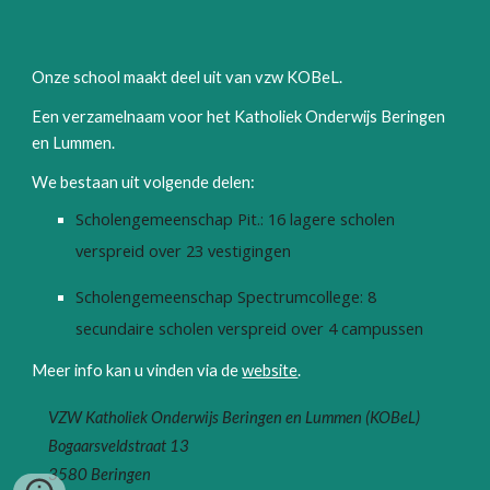
Onze school maakt deel uit van vzw KOBeL.
Een verzamelnaam voor het Katholiek Onderwijs Beringen
en Lummen.
We bestaan uit volgende delen:
Scholengemeenschap Pit.: 16 lagere scholen
verspreid over 23 vestigingen
Scholengemeenschap Spectrumcollege: 8
secundaire scholen verspreid over 4 campussen
Meer info kan u vinden via de
website
.
VZW
Katholiek Onderwijs Beringen en Lummen (KOBeL)
Bogaarsveldstraat 13
3580 Beringen