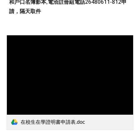
和戶口名簿影本
,電洽註冊組電話26480611-812申
請，隔天取件
在校生在學證明書申請表.doc