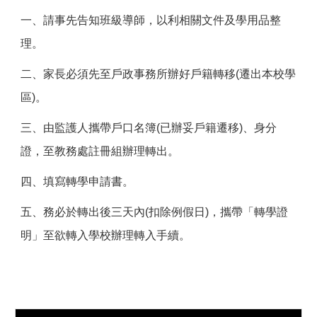
一、請事先告知班級導師，以利相關文件及學用品整
理。
二、家長必須先至戶政事務所辦好戶籍轉移(
遷
出
本校學
區
)。
三、由
監護人
攜帶戶口名簿(已辦妥戶籍遷移)、身分
證，至教務處註冊組辦理轉出。
四、
填寫轉學申請書。
五、
務必於轉出後三天內(扣除例假日)，攜帶「轉學證
明」至欲轉入學校辦理轉入手續。