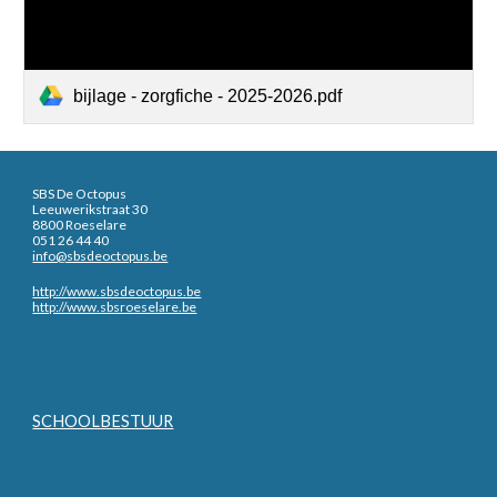
bijlage - zorgfiche - 2025-2026.pdf
SBS De Octopus
Leeuwerikstraat 30
8800 Roeselare
051 26 44 40
info@sbsdeoctopus.be
http://www.sbsdeoctopus.be
http://www.sbsroeselare.be
SCHOOLBESTUUR