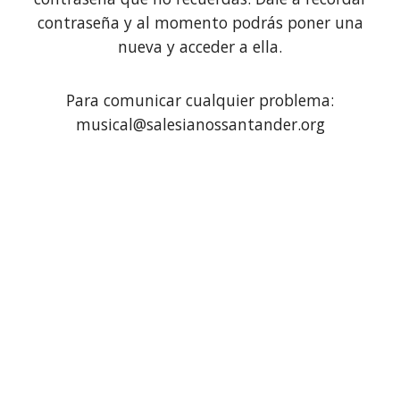
contraseña y al momento podrás poner una
nueva y acceder a ella.
Para comunicar cualquier problema:
musical@salesianossantander.org
¡Entradas Agotadas!
El viernes a las 22 h liberaremos las
entradas disponibles para este fin de
semana. Estate atento a nuestras
redes sociales.
No reservamos entradas por
correo.