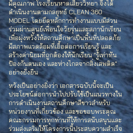
มีคุณภาพ โรงเรียนหาดเสี้ยววิทยา จึงได้
ดำเนินงานตามกลยุทธ์ CLEAN 360
MODEL โดยยึดหลักการทำงานแบบมีส่วน
ร่วมผ่านศูนย์เพื่อนใจวัยรุ่นและสภานักเรียน
เพื่อมุ่งหวังให้สถานศึกษาเป็นพื้นที่ปลอดภัย
มีสภาพแวดล้อมที่เอื้อต่อการเรียนรู้ และ
สร้างค่านิยมที่ถูกต้องให้นักเรียน "รู้เท่าทัน
ป้องกันตนเอง และห่างไกลจากสิ่งเสพติด"
อย่างยั่งยืน
หวังเป็นอย่างยิ่งว่า เอกสารฉบับนี้จะเป็น
ประโยชน์ต่อการนำไปปรับใช้เป็นแนวทางใน
การดำเนินงานสถานศึกษาสีขาวสำหรับ
หน่วยงานที่เกี่ยวข้อง และขอขอบพระคุณ
คณะกรรมการทุกท่านที่ให้การสนับสนุนและ
ร่วมส่งเสริมให้โครงการนี้ประสบความสำเร็จ