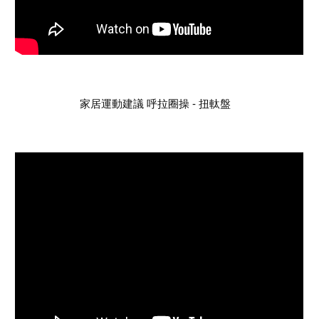
家居運動建議 呼拉圈操 - 扭軚盤