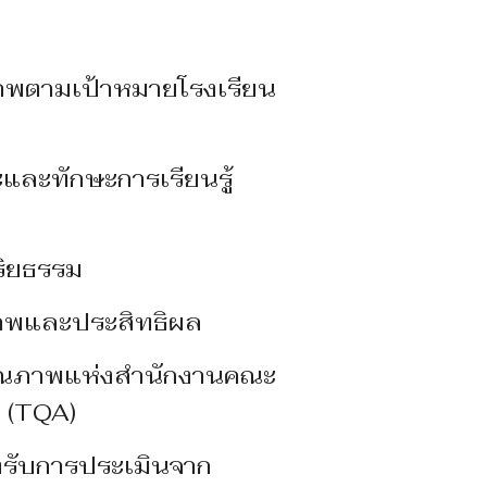
ล
พตามเป้าหมายโรงเรียน
ละทักษะการเรียนรู้
รรมจริยธรรม
าพและประสิทธิผล
ณภาพแห่งสํานักงานคณะ
ิ (TQA)
ับการประเมินจาก