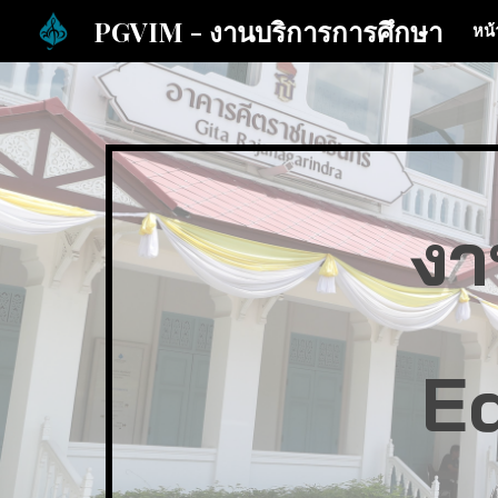
PGVIM - งานบริการการศึกษา
หน้
Sk
งา
Ed