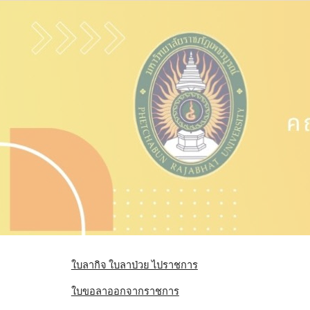
Sk
ใบลากิจ ใบลาป่วย ไปราชการ
ใบขอลาออกจากราชการ