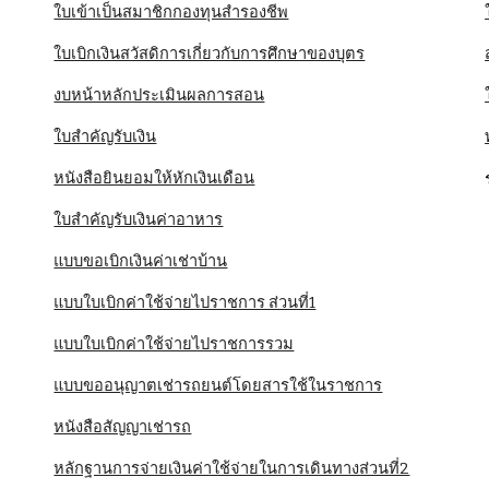
ใบเข้าเป็นสมาชิกกองทุนสำรองชีพ
ใบเบิกเงินสวัสดิการเกี่ยวกับการศึกษาของบุตร
งบหน้าหลักประเมินผลการสอน
ใบสำคัญรับเงิน
หนังสือยินยอมให้หักเงินเดือน
ใบสำคัญรับเงินค่าอาหาร
แบบขอเบิกเงินค่าเช่าบ้าน
แบบใบเบิกค่าใช้จ่ายไปราชการ ส่วนที่1
แบบใบเบิกค่าใช้จ่ายไปราชการรวม
แบบขออนุญาตเช่ารถยนต์โดยสารใช้ในราชการ
หนังสือสัญญาเช่ารถ
หลักฐานการจ่ายเงินค่าใช้จ่ายในการเดินทางส่วนที่2