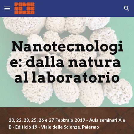
Skip to main content
Skip to navigation
Nanotecnologi
e: dalla natura 
al laboratorio
20, 22, 23, 25, 26 e 27 Febbraio 2019 - Aula seminari A e
B - Edificio 19 - Viale delle Scienze, Palermo