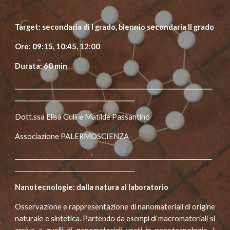
Target: secondaria di I grado, biennio secondaria II grado
Ore: 09:15, 10:45, 12:00
Durata: 60 min
________________________________________________________________
_______________________________________
Dott.ssa Elisa Gulli e Matilde Passantino
Associazione PALERMOSCIENZA
________________________________________________________________
_______________________________________
Nanotecnologie: dalla natura al laboratorio
Osservazione e rappresentazione di nanomateriali di origine
naturale e sintetica. Partendo da esempi di macromateriali si