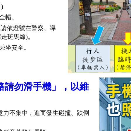
)
全帽。
用，請依燈號在警察、導
走斑馬線)。
乘坐安全。
路請勿滑手機」，以維
意力不集中，進而發生碰撞、跌倒