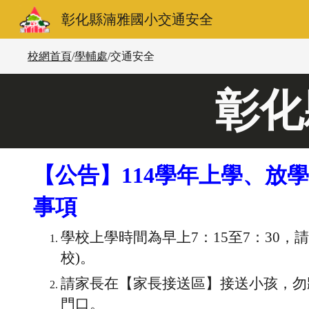
彰化縣湳雅國小交通安全
Sk
校網首頁
/
學輔處
/
交通安全
彰化
【公告】114學年上學、放
事項
學校上學時間為早上7：15至7：30，
校)。
請家長在【家長接送區】接送小孩，勿
門口。