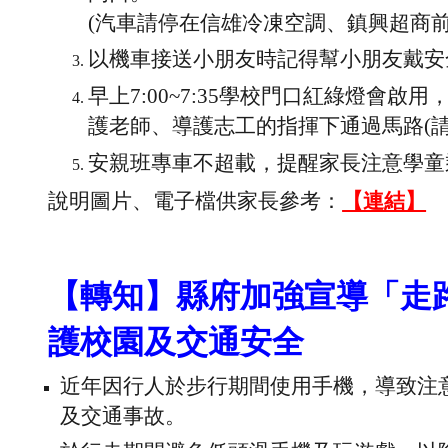
(汽車請停在信雄冷凍空調、鎮興超商前
以機車接送小朋友時記得幫小朋友戴安
早上7:00~7:35學校門口紅綠燈會啟
護老師、導護志工的指揮下通過馬路(請
安親班專車不超載，提醒家長注意學童
說明圖片、電子檔供家長參考：
【連結】
【
轉知
】
縣府加強宣導「走
護校園及交通安全
近年因行人於步行期間使用手機，導致注
及交通事故。