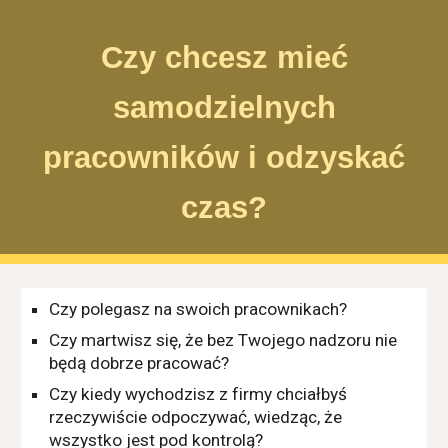
Skip to main content
Skip to navigation
Czy chcesz mieć
samodzielnych
pracowników i odzyskać
czas?
Czy polegasz na swoich pracownikach?
Czy martwisz się, że bez Twojego nadzoru
nie
będą dobrze pracować?
Czy kiedy wychodzisz z firmy chciałbyś
rzeczywiście odpoczywać, wiedząc, że
wszystko jest pod kontrolą?