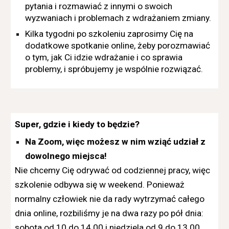
pytania i rozmawiać z innymi o swoich
wyzwaniach i problemach z wdrażaniem zmiany.
Kilka tygodni po szkoleniu zaprosimy Cię na
dodatkowe spotkanie online, żeby porozmawiać
o tym, jak Ci idzie wdrażanie i co sprawia
problemy, i spróbujemy je wspólnie rozwiązać.
Super, gdzie i kiedy to będzie?
Na Zoom, więc możesz w nim wziąć udział z
dowolnego miejsca!
Nie chcemy Cię odrywać od codziennej pracy, więc
szkolenie odbywa się w weekend.
Ponieważ
normalny człowiek nie da rady wytrzymać całego
dnia online, rozbiliśmy je na dwa razy po pół dnia:
sobota od 10
do
14.00 i niedziela od 9
do
13.00