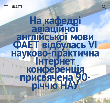
ФАЕТ
Skip to main content
Skip to navigation
На кафедрі
авіаційної
англійської мови
ФАЕТ відбулась VI
науково-практична
Інтернет
конференція
присвячена 90-
річчю НАУ