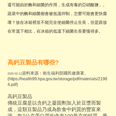
還可能由於酶和細菌的作用，生成有毒的亞硝酸鹽」。
蔬菜中的酶和細菌都會被低溫抑制，怎麼可能會更快腐
壞？放在冰箱裡並不能完全使細菌停止生長，但是跟放
在常溫下相比，在冰箱的低溫下細菌生長要慢得多。
高鈣豆製品有哪些?
資料來源：衛生福利部國民健康署。
2025-02-12
(https://health99.hpa.gov.tw/storage/pdf/materials/2198
4.pdf)
高鈣豆製品
傳統豆腐是以含鈣之凝固劑加入於豆漿而製
成，這類豆製品乃成為飲食中鈣質的豐富來
源。每7公克蛋白質約含有100毫克的鈣質。量