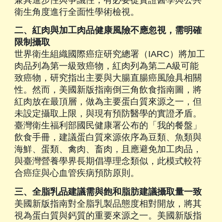
衛生角度進行全面性學術檢視。
二、紅肉與加工肉品健康風險不應忽視，需明確
限制攝取
世界衛生組織國際癌症研究總署（IARC）將加工
肉品列為第一級致癌物，紅肉列為第二A級可能
致癌物，研究指出主要與大腸直腸癌風險具相關
性。然而，美國新版指南倒三角飲食指南圖，將
紅肉放在最頂層，做為主要蛋白質來源之一，但
未設定攝取上限，與現有預防醫學的實證矛盾。
臺灣衛生福利部國民健康署公布的「我的餐盤」
飲食手冊，建議蛋白質來源依序為豆類、魚類與
海鮮、蛋類、禽肉、畜肉，且應避免加工肉品，
與臺灣營養學界長期倡導理念類似，此模式較符
合癌症與心血管疾病預防原則。
三、全脂乳品建議需與飽和脂肪建議攝取量一致
美國新版指南對全脂乳製品態度相對開放，將其
視為蛋白質與鈣質的重要來源之一。美國新版指