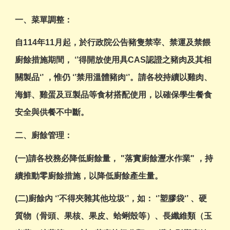
一、菜單調整：
自114年11月起，於行政院公告豬隻禁宰、禁運及禁餵
廚餘措施期間， ‘’得開放使用具CAS認證之豬肉及其相
關製品‘’ ，惟仍 ‘’禁用溫體豬肉‘’。請各校持續以雞肉、
海鮮、雞蛋及豆製品等食材搭配使用，以確保學生餐食
安全與供餐不中斷。
二、廚餘管理：
(一)請各校務必降低廚餘量， "落實廚餘瀝水作業" ，持
續推動零廚餘措施，以降低廚餘產生量。
(二)廚餘內 ‘’不得夾雜其他垃圾‘’，如： ‘’塑膠袋‘’ 、硬
質物（骨頭、果核、果皮、蛤蜊殼等）、長纖維類（玉