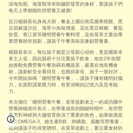
深海魚類、海藻類等有助腦部發育的食材，要讓孩子們
每天上學都能吃得營養又健康!
近日楊縣長化身為大廚，餐桌上擺出南瓜腰果燒雞、黑
豆胡麻溫沙拉、海芽小魚味增湯、花生黑豆豬腳、番茄
炒蛋、青江菜等聰明營養午餐料理，這份菜單主要由專
業營養師所規劃，讓孩子午餐美味並兼顧營養素。
楊縣長表示，每位孩子都是父母親心頭肉，更是國家未
來主人翁，因此縣府十分注重孩子飲食，他在2年前開
始推動免費營養午餐加碼有機蔬菜，嚴選在地有機食
材，讓新鮮安全看得見，也獲得家長、孩子一致好評，
今年開始加碼「聰明營養午餐」，讓孩子擁有聰明好腦
力，在面對課業壓力時，有更清晰的記憶力及思考能
力。
本次擔任「聰明營養午餐」菜單規劃者之一的成功國中
營養師楊燕吟表示，在學童成長的關鍵時期中，有些營
養素對神經與大腦發育扮演了重要的角色，如果能適當
補充OMEGA-3、維生素B群、卵磷脂、葉酸等營養素，
能夠讓孩子吃得更聰明。在菜單規劃上，要注重食材的