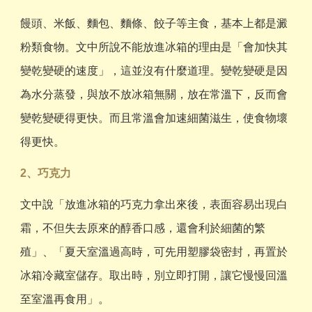
饅頭、米飯、麵包、麵條、餃子等主食，基本上都是澱
粉類食物。文中所說不能放進冰箱的理由是「會加快其
變乾變硬的速度」，這並沒有什麼道理。變乾變硬是因
為水分蒸發，與放不放冰箱無關，放在常溫下，反而會
變乾變硬得更快。而且常溫會加速細菌滋生，使食物壞
得更快。
2、巧克力
文中說「放進冰箱的巧克力拿出來後，表面容易出現白
霜，不但失去原來的醇香口感，還會利於細菌的繁
殖」、「夏天室溫過高時，可先用塑膠袋密封，再置於
冰箱冷藏室儲存。取出時，別立即打開，讓它慢慢回溫
至室溫再食用」。