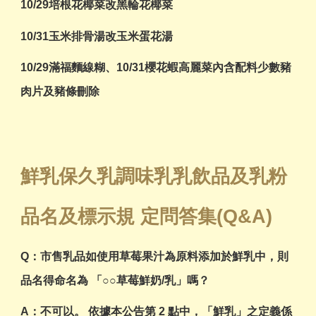
10/29培根花椰菜改黑輪花椰菜
10/31玉米排骨湯改玉米蛋花湯
10/29滿福麵線糊、10/31櫻花蝦高麗菜內含配料少數豬
肉片及豬條刪除
鮮乳保久乳調味乳乳飲品及乳粉
品名及標示規 定問答集(Q&A)
Q：市售乳品如使用草莓果汁為原料添加於鮮乳中，則
品名得命名為 「○○草莓鮮奶/乳」嗎？
A：不可以。 依據本公告第 2 點中，「鮮乳」之定義係