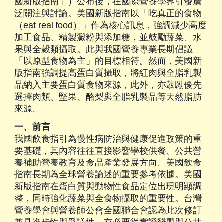
國新版指南」）公布後，在國際營養學界引發廣
泛關注與討論。美國新版指南以「吃真正的食物
（eat real food）」作為核心訊息，強調減少高度
加工食品、精製澱粉與添加糖，並鼓勵蔬菜、水
果與全穀類攝取。此與我國營養專業長期倡議
「以原型食物為主」的目標相符。然而，美國新
版指南強調提高蛋白質攝取，將紅肉與全脂乳製
品納入主要蛋白質食物來源，此外，亦鼓勵優先
選擇肉類、堅果、酪梨與全脂乳製品等天然脂肪
來源。
一、前言
我國飲食指引為慢性病防治與健康促進政策的重
要基礎，其內容往往直接影響學校供餐、公共營
養補助營養教育及食品產業發展方向。美國飲食
指南長期為全球營養論述的重要參考依據。美國
新版指南在蛋白質與動物性食品定位出現明顯調
整，同時強化蔬菜與全食物攝取的重要性。台灣
營養學會與營養師公會全國聯合會認為此次修訂
兼具進步性與爭議性，有必要從實證醫學與公共