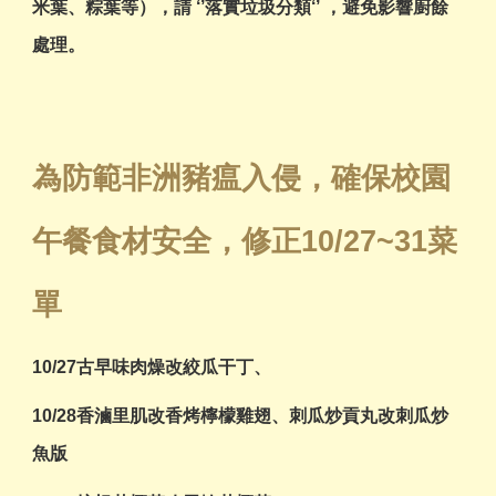
米葉、粽葉等），請 ‘’落實垃圾分類‘’ ，避免影響廚餘
處理。
為防範非洲豬瘟入侵，確保校園
午餐食材安全，修正10/27~31菜
單
10/27古早味肉燥改絞瓜干丁、
10/28香滷里肌改香烤檸檬雞翅、刺瓜炒貢丸改刺瓜炒
魚版