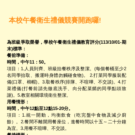
本校午餐衛生禮儀競賽開跑囉!
為班級爭取榮譽，學校午餐衛生禮儀教育評分(113/10/01-期
末)標準：
餐前準備：
時間，中午11：50。
項目：1.人員到齊、班級抬餐秩序及整潔。(每個餐桶至少2
名同學抬取、搬運時身體勿觸碰食物)。 2.打菜同學服裝配
備(口罩、棉帽)。3.取餐秩序(排隊、不喧嘩、不交談)。4.打
菜禮儀(打餐前請先徹底洗手、向分配菜餚的同學點頭致
謝)。5.教室相關環境衛生整潔。
用餐情形：
時間，中午12點至12點15-20分。
項目：1.統一開動，均衡飲食（吃完盤中食物及減少廚
餘）。2.餐間不離開用餐座位，進餐時間以十五～二十分鐘
為宜。3.用餐不喧嘩、不交談。