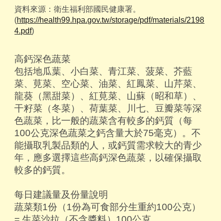
資料來源：衛生福利部國民健康署。
(
https://health99.hpa.gov.tw/storage/pdf/materials/2198
4.pdf
)
高鈣深色蔬菜
包括地瓜葉、小白菜、青江菜、菠菜、芥藍
菜、莧菜、空心菜、油菜、紅鳳菜、山芹菜、
龍葵（黑甜菜）、紅莧菜、山蘇（昭和草）、
干籽菜（冬菜）、荷葉菜、川七、豆瓣菜等深
色蔬菜，比一般的蔬菜含有較多的鈣質（每
100公克深色蔬菜之鈣含量大於75毫克）。不
能攝取乳製品類的人，或鈣質需求較大的青少
年，應多選擇這些高鈣深色蔬菜，以確保攝取
較多的鈣質。
每日建議量及份量說明
蔬菜類1份（1份為可食部分生重約100公克）
= 生菜沙拉（不含醬料）100公克