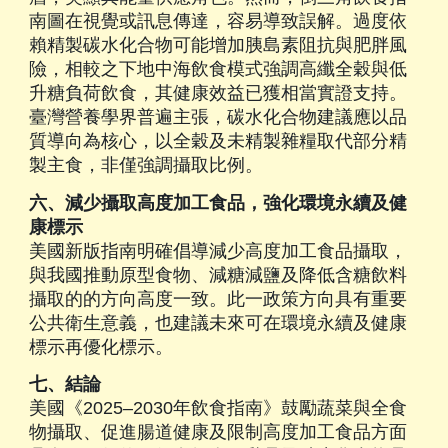
南圖在視覺或訊息傳達，容易導致誤解。過度依
賴精製碳水化合物可能增加胰島素阻抗與肥胖風
險，相較之下地中海飲食模式強調高纖全穀與低
升糖負荷飲食，其健康效益已獲相當實證支持。
臺灣營養學界普遍主張，碳水化合物建議應以品
質導向為核心，以全穀及未精製雜糧取代部分精
製主食，非僅強調攝取比例。
六、減少攝取高度加工食品，強化環境永續及健
康標示
美國新版指南明確倡導減少高度加工食品攝取，
與我國推動原型食物、減糖減鹽及降低含糖飲料
攝取的的方向高度一致。此一政策方向具有重要
公共衛生意義，也建議未來可在環境永續及健康
標示再優化標示。
七、結論
美國《2025–2030年飲食指南》鼓勵蔬菜與全食
物攝取、促進腸道健康及限制高度加工食品方面