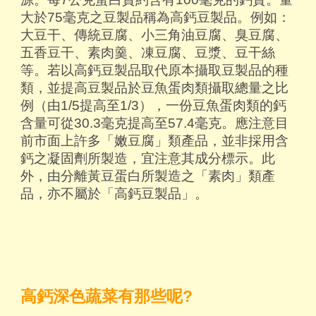
大於75毫克之豆製品稱為高鈣豆製品。例如：
大豆干、傳統豆腐、小三角油豆腐、臭豆腐、
五香豆干、素肉羹、凍豆腐、豆漿、豆干絲
等。若以高鈣豆製品取代原本攝取豆製品的種
類，並提高豆製品於豆魚蛋肉類攝取總量之比
例（由1/5提高至1/3），一份豆魚蛋肉類的鈣
含量可從30.3毫克提高至57.4毫克。應注意目
前市面上許多「嫩豆腐」類產品，並非採用含
鈣之凝固劑所製造，宜注意其成分標示。此
外，由分離黃豆蛋白所製造之「素肉」類產
品，亦不屬於「高鈣豆製品」。
高鈣深色蔬菜有那些呢?