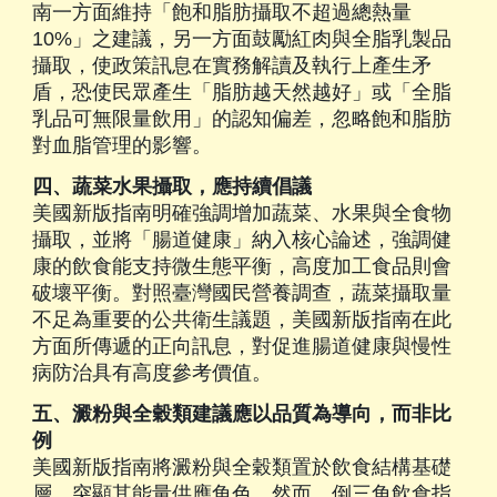
南一方面維持「飽和脂肪攝取不超過總熱量
10%」之建議，另一方面鼓勵紅肉與全脂乳製品
攝取，使政策訊息在實務解讀及執行上產生矛
盾，恐使民眾產生「脂肪越天然越好」或「全脂
乳品可無限量飲用」的認知偏差，忽略飽和脂肪
對血脂管理的影響。
四、蔬菜水果攝取，應持續倡議
美國新版指南明確強調增加蔬菜、水果與全食物
攝取，並將「腸道健康」納入核心論述，強調健
康的飲食能支持微生態平衡，高度加工食品則會
破壞平衡。對照臺灣國民營養調查，蔬菜攝取量
不足為重要的公共衛生議題，美國新版指南在此
方面所傳遞的正向訊息，對促進腸道健康與慢性
病防治具有高度參考價值。
五、澱粉與全穀類建議應以品質為導向，而非比
例
美國新版指南將澱粉與全穀類置於飲食結構基礎
層，突顯其能量供應角色。然而，倒三角飲食指