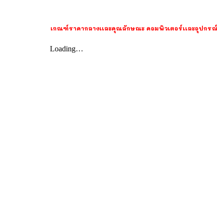
เกณฑ์ราคากลางเเละคุณลักษณะ คอมพิวเตอร์เเละอุปกรณ