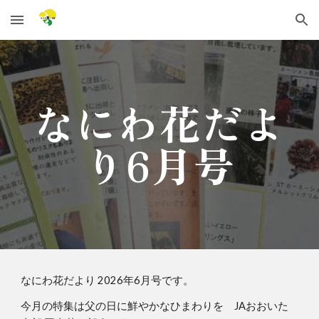
Skip to main content
Skip to navigation
なにわ
花だよ
り
6
月号
なにわ花だより 2026年
6
月号です。
今月の特集は
父の日に鮮やかなひまわりを JAおおいた