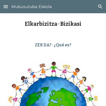
Mukusuluba Eskola
Skip to main content
Skip to navigation
Elkarbizitza · Bizikasi
ZER DA? · ¿Qué es?