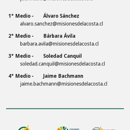
1° Medio
-
Álvaro Sánchez
alvaro.sanchez
@misionesdelacosta.cl
2° Medio
-
Bárbara Ávila
barbara.avila
@misionesdelacosta.cl
3° Medio
-
Soledad Canquil
soledad.canquil@misionesdelacosta.cl
4° Medio
-
Jaime Bachmann
jaime.bachmann
@misionesdelacosta.cl