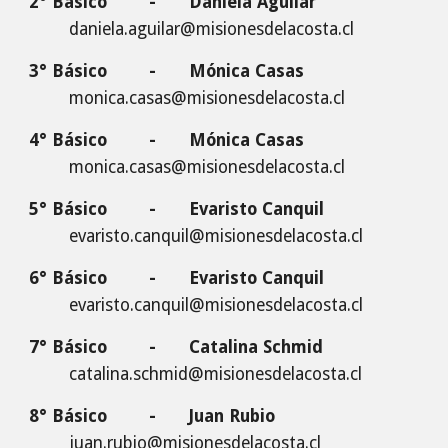
2° Básico
-
Daniela Aguilar
daniela.aguilar
@misionesdelacosta.cl
3° Básico
-
Mónica Casas
monica.casas@misionesdelacosta.cl
4° Básico
-
Mónica Casas
monica.casas@misionesdelacosta.cl
5° Básico
-
Evaristo Canquil
evaristo.canquil@misionesdelacosta.cl
6° Básico
-
Evaristo Canquil
evaristo.canquil@misionesdelacosta.cl
7
° Básico
-
Catalina Schmid
catalina.schmid
@misionesdelacosta.cl
8° Básico
-
Juan Rubio
juan.rubio@misionesdelacosta.cl