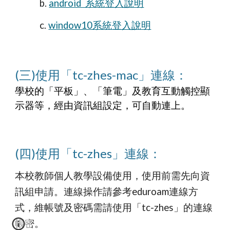
b.
android 系統登入說明
c.
window10系統登入說明
(
三
)使用「
tc
-
zhes-mac」
連線：
學校的「平板」、「筆電」及教育互動觸控顯
示器等，經由資訊組設定，可自動連上。
(
四
)使用「tc-zhes」連線：
本校教師個人教學設備使用，
使用前需先向資
訊組申請
。連線操作請參考eduroam連線方
式，維帳號及密碼需請使用「tc-zhes」的連線
帳密。