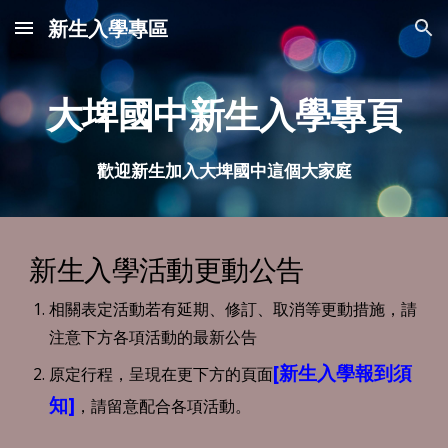
新生入學專區
Skip to main content
Skip to navigation
大埤國中新生入學專頁
歡迎新生加入大埤國中這個大家庭
新生入學活動更動公告
相關表定活動
若有延期
、
修
訂
、取消等更動措施，請
注意下方各項活動的最新公告
[新生入學報到須
原定行程，呈現在更下方的頁面
知]
，請留意配合各項活動。