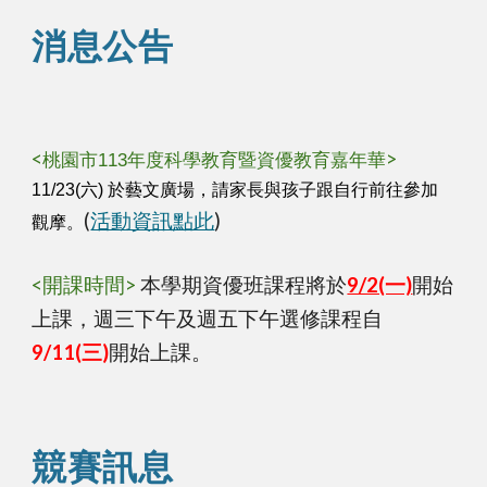
消息公告
<
>
桃園市113年度科學教育暨資優教育嘉年華
11/23(六) 於藝文廣場，請家長與孩子跟自行前往參加
(
活動資訊點此
)
觀摩。
<開課時間>
本學期資優班課程將於
9/2(一)
開始
上課，週三下午及週五下午選修課程自
9/11(三)
開始上課。
競賽訊息