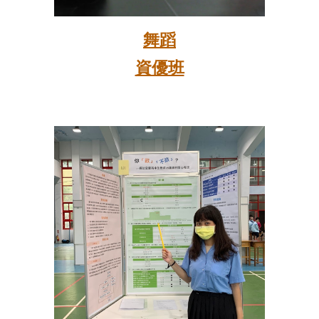
舞蹈
資優班