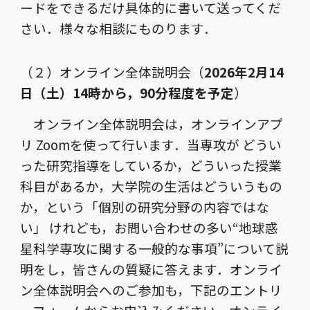
ードをできるだけ具体的に書いて送ってくだ
さい．様々な相談にものります．
（２）オンライン全体説明会（
2026
年
2
月
14
日（土）
14
時から，
90
分程度を予定
）
オンライン全体説明会は，オンラインアプ
リ Zoomを使って行います．当専攻が どうい
った研究指導をしているか，どういった授業
科目があるか，大学院の生活はどういうもの
か，という「個別の研究分野の内容ではな
い」 けれども，お問い合わせの多い“地球惑
星科学専攻に関する一般的な事項”について説
明をし，皆さんの質疑に答えます．オンライ
ン全体説明会へのご参加も，下記のエントリ