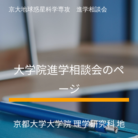
京大地球惑星科学専攻 進学相談会
Skip to main content
Skip to navigation
大学院
進学相談会のペ
ージ
京都大学大学院
理学研究科
地