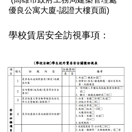
優良公寓大廈
-
認證大樓頁面
)
學校賃居安全訪視事項
：