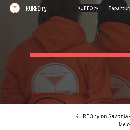
KUREO ry
KUREO ry
Tapahtu
Sk
KUREO ry on
Savonia-
Me o