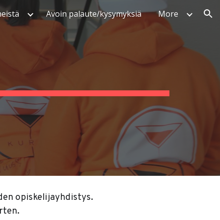
eistä
Avoin palaute/kysymyksiä
More
ion
n opiskelijayhdistys.
rten.