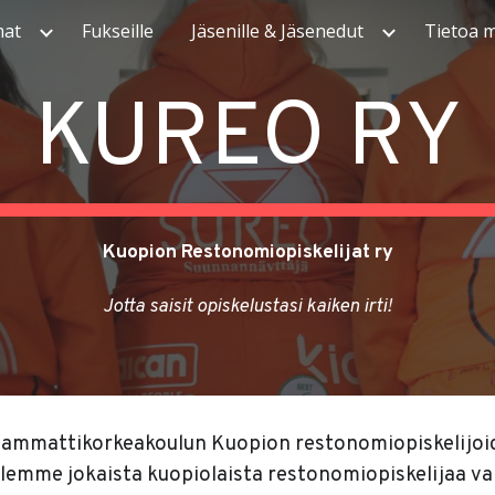
mat
Fukseille
Jäsenille & Jäsenedut
Tietoa m
ip to main content
Skip to navigat
KUREO RY
Kuopion Restonomiopiskelijat ry
Jotta saisit opiskelustasi kaiken irti!
ammattikorkeakoulun Kuopion restonomiopiskelijoide
lemme jokaista kuopiolaista restonomiopiskelijaa va