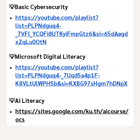
💡Basic Cybersecurity
https://youtube.com/playlist?
list=PLPNdguq4-
_7VFl_YCQFi8UTKyiFmpGtz6&si=65dAagd
xZqLu0OtN
💡Microsoft Digital Literacy
https://youtube.com/playlist?
list=PLPNdguq4-_7Uqd5a4p1F-
K8VLtUlWPH5b&si=KXBG97sHgm7hDNpX
💡AI Literacy
https://sites.google.com/ku.th/aicourse/
ocs