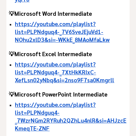
💡Microsoft Word Intermediate
https://youtube.com/playlist?
list=PLPNdguq4-_7V6SveJEjuVd1-
NOhu2xlD3&si=-WKkE_8MAoMfaLkw
💡Microsoft Excel Intermediate
https://youtube.com/playlist?
list=PLPNdguq4-_7XtHkKRIxC-
XefLsn02yNbq&si=2nso9F7sa0Kmgrll
💡Microsoft PowerPoint Intermediate
https://youtube.com/playlist?
list=PLPNdguq4-
_7WzrNGm2RYRuh2QZhLu4nlR&si=AHJzcE
KmeqTE-ZNF