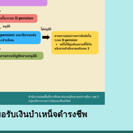
อรับเงิน
บำเหน็จดำรงชีพ