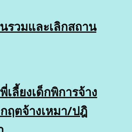
รียนรวมและเลิกสถาน
่เลี้ยงเด็กพิการจ้าง
วิกฤตจ้างเหมา/ปฎิ
มา