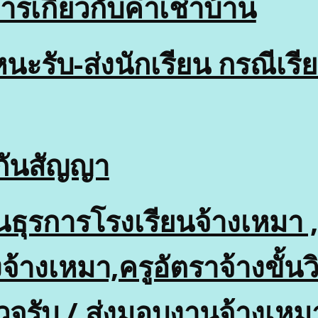
ารเกี่ยวกับค่าเช่าบ้าน
หนะรับ-ส่งนักเรียน กรณีเ
กันสัญญา
นธุรการโรงเรียนจ้างเหมา ,พี
้างเหมา,ครูอัตราจ้างขั้น
วจรับ / ส่งมอบงานจ้างเห