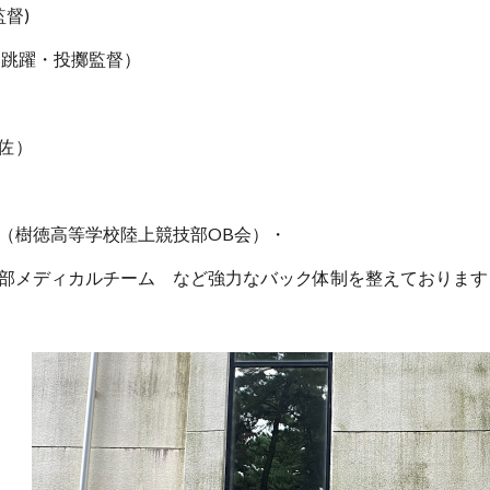
監督)
・跳躍・投擲監督）
）
佐）
（樹徳高等学校陸上競技部OB会）・
部メディカルチーム など強力なバック体制を整えております