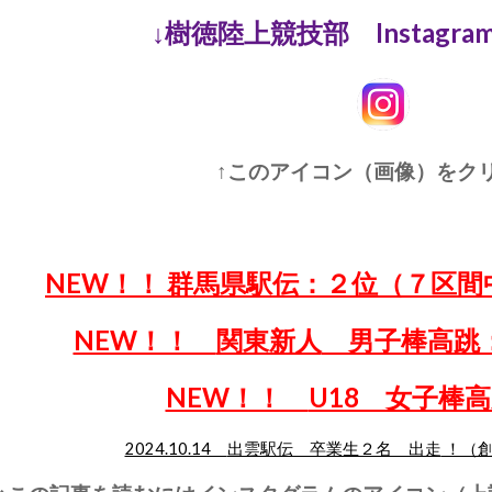
↓樹徳陸上競技部 Instagr
↑このアイコン（画像）をクリ
NEW！！
群馬県駅伝：２位（７区間
NEW！！
関東新人
男子棒高跳
NEW！！
U18 女子棒
2024.10.14
出雲駅伝 卒業生２名 出走
！（創