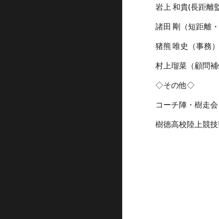
岩上 和貴(長距離
諸田 剛（短距離
猪熊 唯史（事務
村上瑠菜（顧問補
◇その他◇
コーチ陣・樹走会
樹徳高校陸上競技