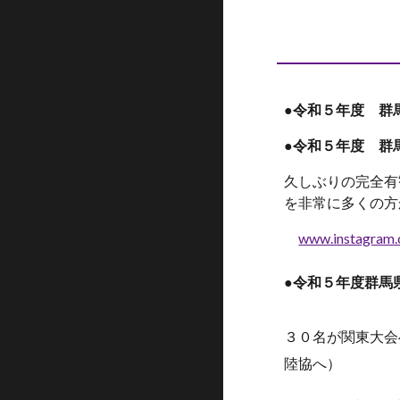
●令和５年度 群
●令和５年度 群
久しぶりの完全有
を非常に多くの方
www.instagram.c
●令和
５
年度群馬
３０名
が関東大会
陸協へ）