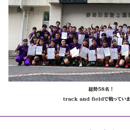
総勢５８名！
track and field
で戦ってい