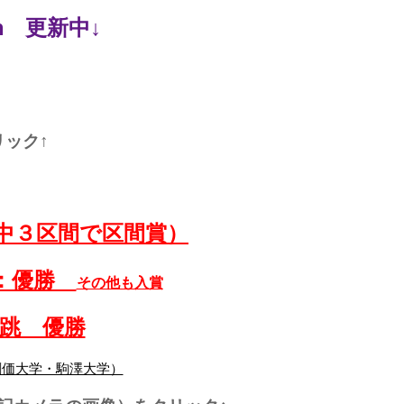
am 更新中↓
ック↑
中３区間で区間賞）
：優勝
その他も入賞
高跳 優勝
価大学・駒澤大学）