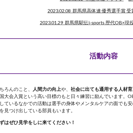
2023.02.08 群馬県高体連 優秀選手賞 受
2023.01.29 群馬県駅伝i-sports 歴代OB×
活動内容
ちろんのこと、
人間力の向上
や、
社会に出ても通用する人材育
国大会入賞という高い目標のもと日々練習に励んでいます。O
しているなかでの活動は選手の身体やメンタルケアの面でも安
を見つけ出している部員もいます。
ずはぜひ見学をしに来てください！