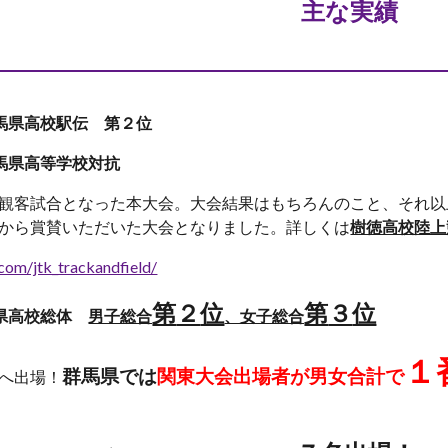
主な実績
馬県高校駅伝 第２位
馬県高等学校対抗
観客試合となった本大会。大会結果はもちろんのこと、それ以
から賞賛いただいた大会となりました。詳しくは
樹徳高校陸上競
om/jtk_trackandfield/
第
２
位
第
３
位
県高校総体
男子総合
、女子総合
１
群馬県では
関東大会出場者が
男女合計で
へ出場！