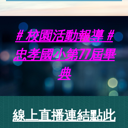
#
校園活動報導 #
忠孝國小第77屆畢
典
線上直播連結點此