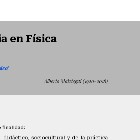
a en Física
"
sica
Alberto
Maiztegui (1920-2018)
finalidad:
didáctico, sociocultural y de la práctica