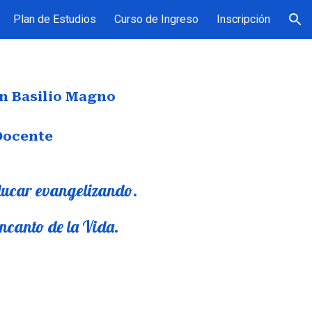
Plan de Estudios
Curso de Ingreso
Inscripción
ion
an Basilio Magno
Docente
ducar evangelizando.
encanto de la Vida.