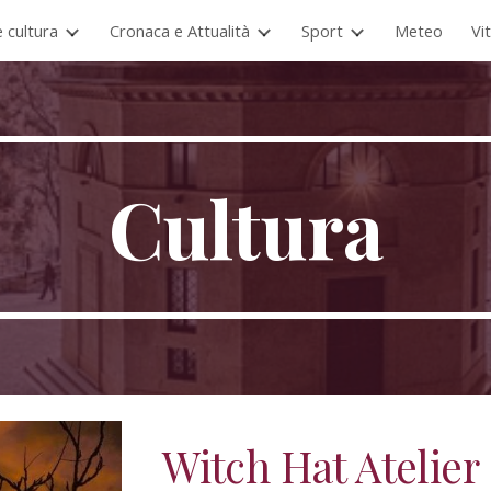
e cultura
Cronaca e Attualità
Sport
Meteo
Vi
ip to main content
Skip to navigat
Cultura
Witch Hat Atelier