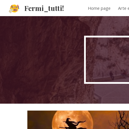
Fermi_tutti!
Home page
Arte 
Sk