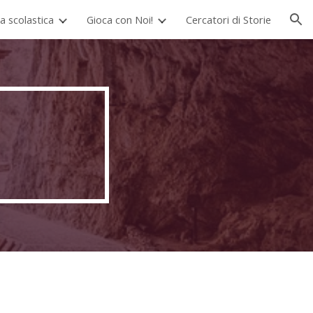
ta scolastica
Gioca con Noi!
Cercatori di Storie
ion