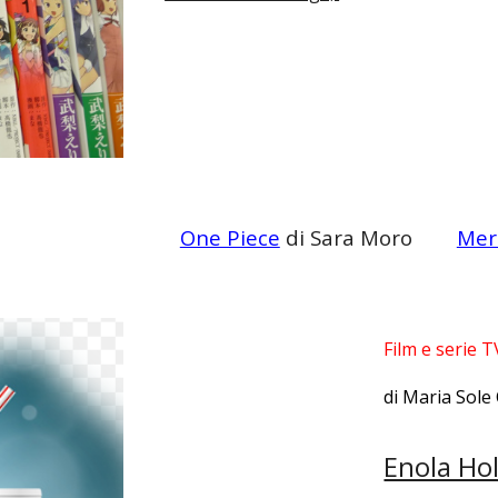
ra Moro
One Piece
di Sara Moro
Merc
Film e serie
di Maria Sole
Enola Ho