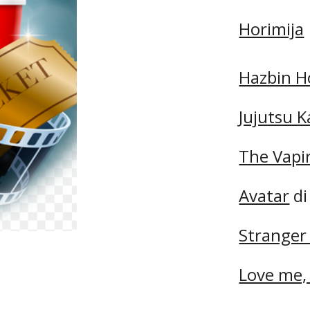
Horimija
Hazbin H
Jujutsu K
The Vapir
Avatar
di
Stranger
Love me,