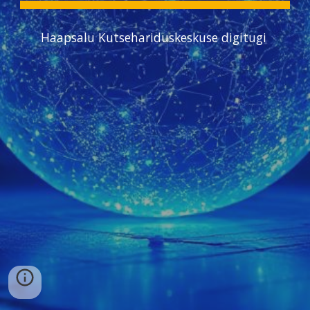
Haapsalu Kutsehariduskeskuse digitugi