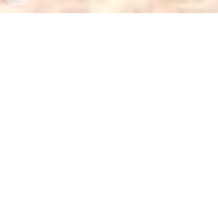
Profil Sekolah
MP NEGERI 1 CIATER merupakan salah satu sekolah
jenjang SMP berstatus Negeri yang berada di wilayah
Kec. Ciater, Kab. Subang, Jawa Barat. SMP NEGERI 1
CIATER didirikan pada tanggal 1 Januari 1997 dengan
Nomor SK Pendirian 421/Kep. 391-Org/2008 yang
berada dalam naungan Kementerian Pendidikan dan
Kebudayaan.